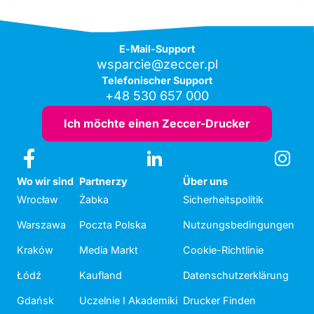
E-Mail-Support
wsparcie@zeccer.pl
Telefonischer Support
+48 530 657 000
Ich möchte einen Zeccer-Drucker
Wo wir sind
Partnerzy
Über uns
Wrocław
Żabka
Sicherheitspolitik
Warszawa
Poczta Polska
Nutzungsbedingungen
Kraków
Media Markt
Cookie-Richtlinie
Łódź
Kaufland
Datenschutzerklärung
Gdańsk
Uczelnie I Akademiki
Drucker Finden