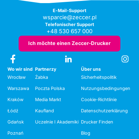
E-Mail-Support
wsparcie@zeccer.pl
Telefonischer Support
+48 530 657 000
Ich möchte einen Zeccer-Drucker
Wo wir sind
Partnerzy
Über uns
Wrocław
Żabka
Sicherheitspolitik
Warszawa
Poczta Polska
Nutzungsbedingungen
Kraków
Media Markt
Cookie-Richtlinie
Łódź
Kaufland
Datenschutzerklärung
Gdańsk
Uczelnie I Akademiki
Drucker Finden
Poznań
Blog