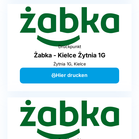
Druckpunkt
Żabka - Kielce Żytnia 1G
Żytnia 1G, Kielce
Hier drucken