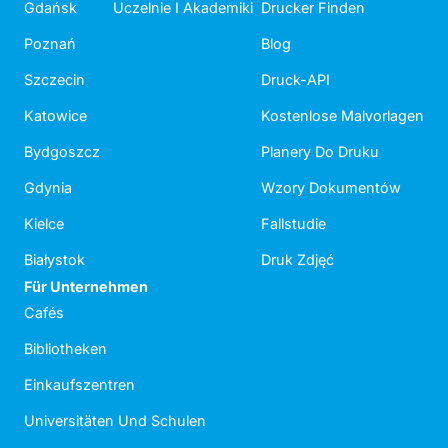
Gdańsk
Uczelnie I Akademiki
Drucker Finden
Poznań
Blog
Szczecin
Druck-API
Katowice
Kostenlose Malvorlagen
Bydgoszcz
Planery Do Druku
Gdynia
Wzory Dokumentów
Kielce
Fallstudie
Białystok
Druk Zdjęć
Für Unternehmen
Cafés
Bibliotheken
Einkaufszentren
Universitäten Und Schulen