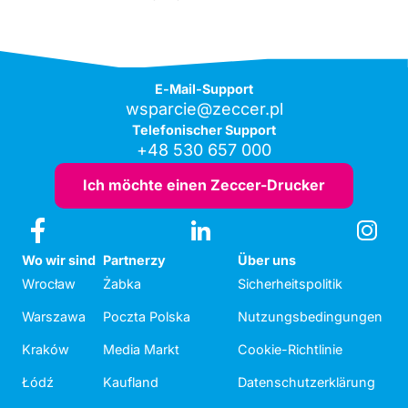
E-Mail-Support
wsparcie@zeccer.pl
Telefonischer Support
+48 530 657 000
Ich möchte einen Zeccer-Drucker
Wo wir sind
Partnerzy
Über uns
Wrocław
Żabka
Sicherheitspolitik
Warszawa
Poczta Polska
Nutzungsbedingungen
Kraków
Media Markt
Cookie-Richtlinie
Łódź
Kaufland
Datenschutzerklärung