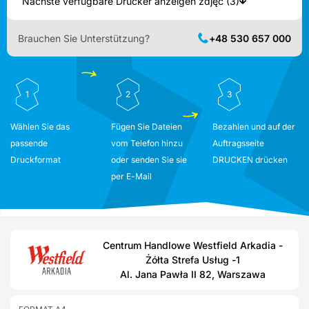
Nächste verfügbare Drucker anzeigen zdjęć (3)
Brauchen Sie Unterstützung?
+48 530 657 000
1
2
3
Wählen Sie das
Fügen Sie Dateien
Bezahlen und auf der
passende
vom Telefon hinzu
Auftragsseite
Druckformat
oder senden Sie sie
DRUCKEN drücken
per E-Mail
Centrum Handlowe Westfield Arkadia -
Żółta Strefa Usług -1
Al. Jana Pawła II 82, Warszawa