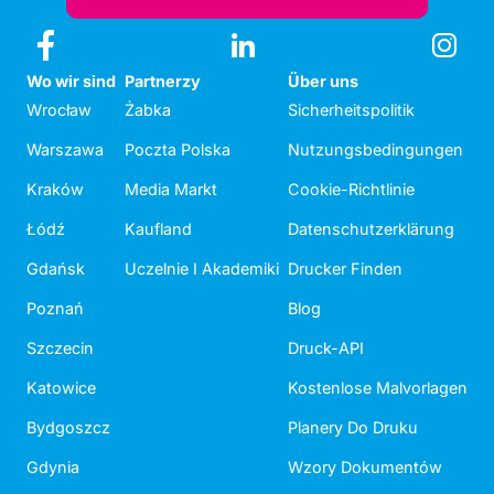
Wo wir sind
Partnerzy
Über uns
Wrocław
Żabka
Sicherheitspolitik
Warszawa
Poczta Polska
Nutzungsbedingungen
Kraków
Media Markt
Cookie-Richtlinie
Łódź
Kaufland
Datenschutzerklärung
Gdańsk
Uczelnie I Akademiki
Drucker Finden
Poznań
Blog
Szczecin
Druck-API
Katowice
Kostenlose Malvorlagen
Bydgoszcz
Planery Do Druku
Gdynia
Wzory Dokumentów