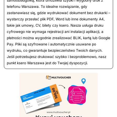
samoobsługową, która umożliwia szybki i wygodny druk z
telefonu Warszawa. To idealne rozwiązanie, gdy
zastanawiasz się, gdzie wydrukować dokument bez drukarki –
wystarczy przesłać plik PDF, Word lub inne dokumenty A4,
takie jak umowy, CV, bilety czy ksero. Nasza usługa druku
cyfrowego nie wymaga rejestracji ani instalacji aplikacji, a
płatności można wygodnie zrealizować BLIK, kartą lub Google
Pay. Pliki są szyfrowane i automatycznie usuwane po
wydruku, co gwarantuje bezpieczeństwo Twoich danych.
Jeśli potrzebujesz drukować szybko i bezproblemowo, nasz
punkt ksero Warszawa jest do Twojej dyspozycji.