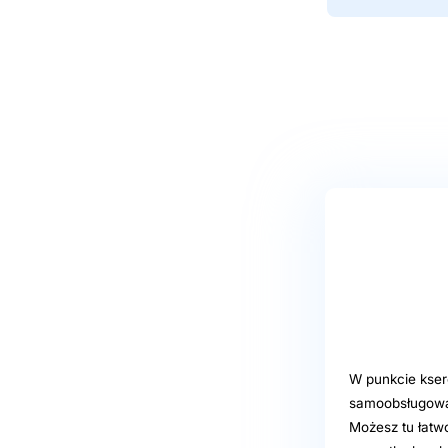
W punkcie kser
samoobsługową,
Możesz tu łatw