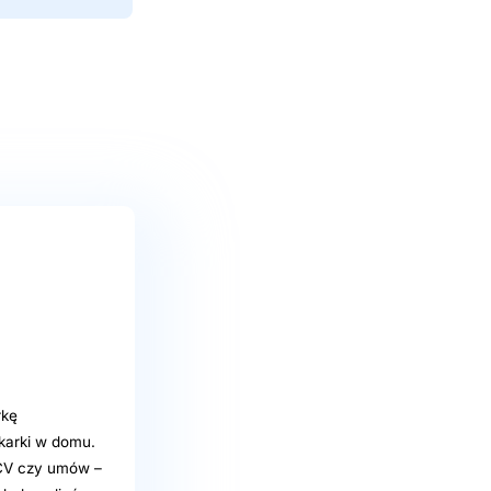
rkę
karki w domu.
 CV czy umów –