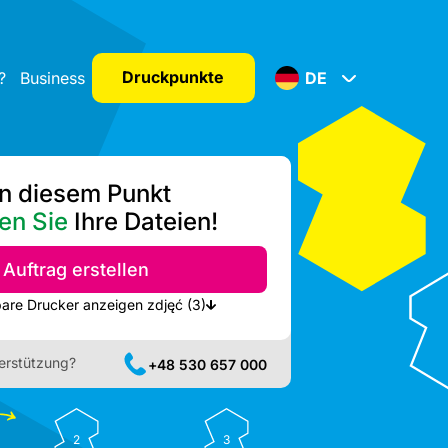
Druckpunkte
?
Business
DE
n diesem Punkt
en Sie
Ihre Dateien!
Auftrag erstellen
Nächste verfügbare Drucker anzeigen zdjęć (3)
erstützung?
+48 530 657 000
2
3