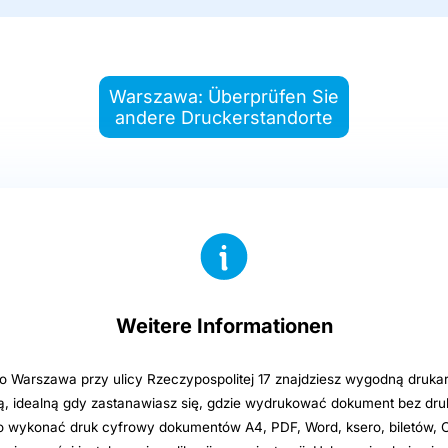
Warszawa: Überprüfen Sie
andere Druckerstandorte
Weitere Informationen
o Warszawa przy ulicy Rzeczypospolitej 17 znajdziesz wygodną druka
 idealną gdy zastanawiasz się, gdzie wydrukować dokument bez dru
o wykonać druk cyfrowy dokumentów A4, PDF, Word, ksero, biletów,