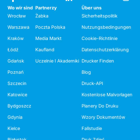
Wo wir sind
Partnerzy
Über uns
Wrocław
Żabka
Sicherheitspolitik
Warszawa
Poczta Polska
Nutzungsbedingungen
Kraków
Media Markt
Cookie-Richtlinie
Łódź
Kaufland
Datenschutzerklärung
Gdańsk
Uczelnie I Akademiki
Drucker Finden
Poznań
Blog
Szczecin
Druck-API
Katowice
Kostenlose Malvorlagen
Bydgoszcz
Planery Do Druku
Gdynia
Wzory Dokumentów
Kielce
Fallstudie
Białystok
Druk Zdjęć