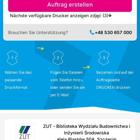
Auftrag erstellen
Nächste verfügbare Drucker anzeigen zdjęć (3)
Brauchen Sie Unterstützung?
+48 530 657 000
1
2
3
Wählen Sie das
Fügen Sie Dateien
Bezahlen und auf der
passende
vom Telefon hinzu
Auftragsseite
Druckformat
oder senden Sie sie
DRUCKEN drücken
per E-Mail
ZUT - Biblioteka Wydziału Budownictwa i
Inżynierii Środowiska
aleja Piastów 50A, Szczecin