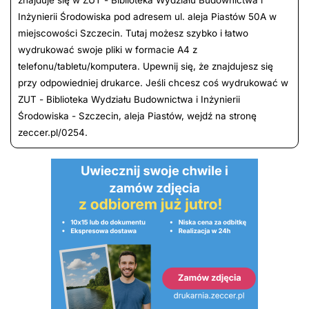
Inżynierii Środowiska pod adresem ul. aleja Piastów 50A w
miejscowości Szczecin. Tutaj możesz szybko i łatwo
wydrukować swoje pliki w formacie A4 z
telefonu/tabletu/komputera. Upewnij się, że znajdujesz się
przy odpowiedniej drukarce. Jeśli chcesz coś wydrukować w
ZUT - Biblioteka Wydziału Budownictwa i Inżynierii
Środowiska - Szczecin, aleja Piastów, wejdź na stronę
zeccer.pl/0254.