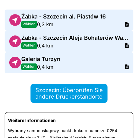
Żabka - Szczecin al. Piastów 16
0,3 km
Wählen
Żabka - Szczecin Aleja Bohaterów Warszawy 83a
0,4 km
Wählen
Galeria Turzyn
0,4 km
Wählen
Szczecin: Überprüfen Sie
andere Druckerstandorte
Weitere Informationen
Wybrany samoobsługowy punkt druku o numerze 0254
znajduje się w ZUT - Biblioteka Wydziału Budownictwa i