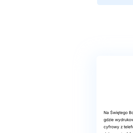
Na Świętego Bo
gdzie wydrukow
cyfrowy z telef