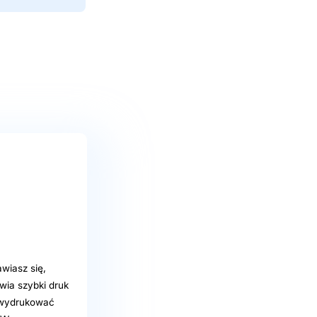
wiasz się,
wia szybki druk
e wydrukować