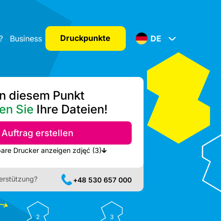
Druckpunkte
?
Business
DE
n diesem Punkt
en Sie
Ihre Dateien!
Auftrag erstellen
Nächste verfügbare Drucker anzeigen zdjęć (3)
erstützung?
+48 530 657 000
2
3