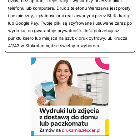
działa bez aplikacji i rejestracji - wystarczy przesłać plik z
telefonu lub komputera. Druk z telefonu Warszawa jest prosty
i bezpieczny, z płatnościami realizowanymi przez BLIK, kartą
lub Google Pay. Twoje pliki są szyfrowane i usuwane zaraz po
wydruku, co gwarantuje prywatność. Jeśli potrzebujesz
punktu ksero lub miejsca na szybki druk cyfrowy, ul. Krucza
41/43 w Stokrotce będzie świetnym wyborem.