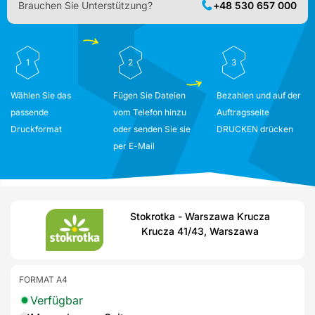
Brauchen Sie Unterstützung?
+48 530 657 000
1
2
3
Wählen Sie das
Fügen Sie Dateien
Bezahlen und auf der
passende
vom Telefon hinzu
Auftragsseite
Druckformat
oder senden Sie sie
DRUCKEN drücken
per E-Mail
Stokrotka - Warszawa Krucza
Krucza 41/43, Warszawa
FORMAT A4
Verfügbar