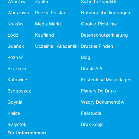
Wrocław
Żabka
Sicherheitspolitik
Warszawa
Poczta Polska
Nutzungsbedingungen
Kraków
Media Markt
Cookie-Richtlinie
Łódź
Kaufland
Datenschutzerklärung
Gdańsk
Uczelnie I Akademiki
Drucker Finden
Poznań
Blog
Szczecin
Druck-API
Katowice
Kostenlose Malvorlagen
Bydgoszcz
Planery Do Druku
Gdynia
Wzory Dokumentów
Kielce
Fallstudie
Białystok
Druk Zdjęć
Für Unternehmen