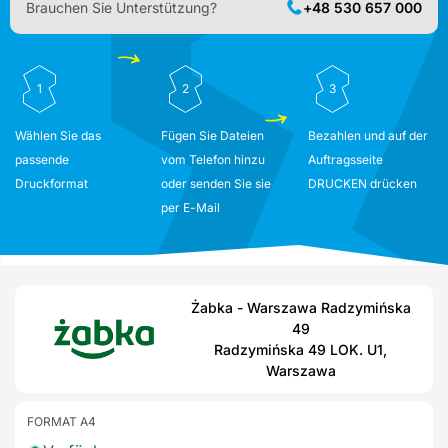
Brauchen Sie Unterstützung?
+48 530 657 000
1
2
3
Wählen Sie das
Fügen Sie Dateien
Bezahlen und auf der
passende
vom Telefon hinzu
Auftragsseite
Druckformat
oder senden Sie sie
DRUCKEN drücken
per E-Mail
Żabka - Warszawa Radzymińska
49
Radzymińska 49 LOK. U1,
Warszawa
FORMAT A4