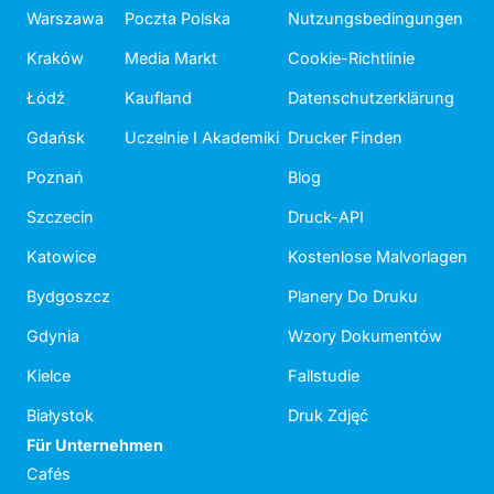
Warszawa
Poczta Polska
Nutzungsbedingungen
Kraków
Media Markt
Cookie-Richtlinie
Łódź
Kaufland
Datenschutzerklärung
Gdańsk
Uczelnie I Akademiki
Drucker Finden
Poznań
Blog
Szczecin
Druck-API
Katowice
Kostenlose Malvorlagen
Bydgoszcz
Planery Do Druku
Gdynia
Wzory Dokumentów
Kielce
Fallstudie
Białystok
Druk Zdjęć
Für Unternehmen
Cafés