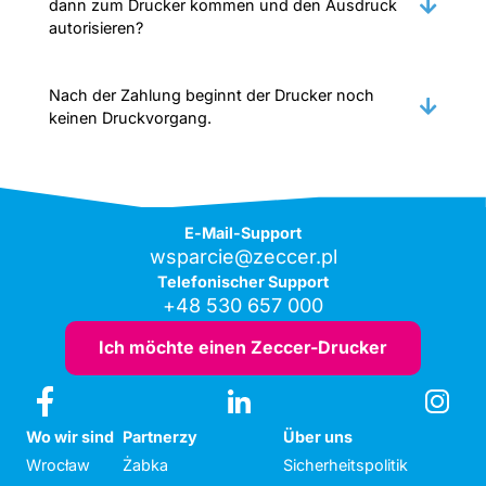
dann zum Drucker kommen und den Ausdruck
autorisieren?
Nach der Zahlung beginnt der Drucker noch
keinen Druckvorgang.
E-Mail-Support
wsparcie@zeccer.pl
Telefonischer Support
+48 530 657 000
Ich möchte einen Zeccer-Drucker
Wo wir sind
Partnerzy
Über uns
Wrocław
Żabka
Sicherheitspolitik