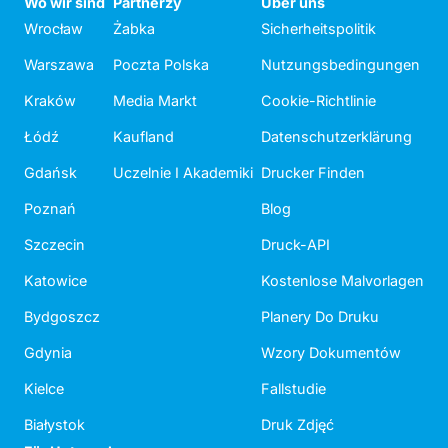
Wo wir sind
Partnerzy
Über uns
Wrocław
Żabka
Sicherheitspolitik
Warszawa
Poczta Polska
Nutzungsbedingungen
Kraków
Media Markt
Cookie-Richtlinie
Łódź
Kaufland
Datenschutzerklärung
Gdańsk
Uczelnie I Akademiki
Drucker Finden
Poznań
Blog
Szczecin
Druck-API
Katowice
Kostenlose Malvorlagen
Bydgoszcz
Planery Do Druku
Gdynia
Wzory Dokumentów
Kielce
Fallstudie
Białystok
Druk Zdjęć