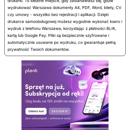
drukarki. To idealne miejsce, gdy zastanawiasz się, gdzie
wydrukować Warszawa dokumenty A4, PDF, Word, bilety, CV
czy umowy - wszystko bez rejestracji i aplikacji. Dzięki
drukarce samoobsługowej możesz wygodnie wykonać ksero i
wydruk z telefonu Warszawa, korzystając z płatności BLIK,
kartą lub Google Pay. Pliki są bezpiecznie szyfrowane i
automatycznie usuwane po wydruku, co gwarantuje pełną
prywatność Twoich dokumentów.