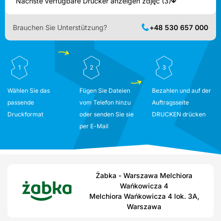
Nächste verfügbare Drucker anzeigen zdjęć (3)
Brauchen Sie Unterstützung?
+48 530 657 000
1
2
3
Wählen Sie das
Fügen Sie Dateien
Bezahlen und auf der
passende
vom Telefon hinzu
Auftragsseite
Druckformat
oder senden Sie sie
DRUCKEN drücken
per E-Mail
Żabka - Warszawa Melchiora
Wańkowicza 4
Melchiora Wańkowicza 4 lok. 3A,
Warszawa