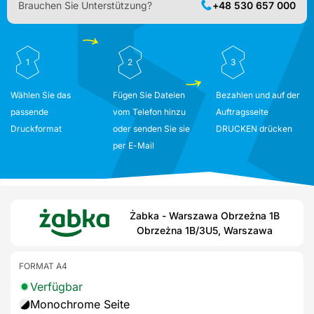
Brauchen Sie Unterstützung?
+48 530 657 000
1
2
3
Wählen Sie das
Fügen Sie Dateien
Bezahlen und auf der
passende
vom Telefon hinzu
Auftragsseite
Druckformat
oder senden Sie sie
DRUCKEN drücken
per E-Mail
Żabka - Warszawa Obrzeżna 1B
Obrzeżna 1B/3U5, Warszawa
FORMAT A4
Verfügbar
Monochrome Seite