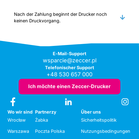
Nach der Zahlung beginnt der Drucker noch
keinen Druckvorgang.
E-Mail-Support
wsparcie@zeccer.pl
Telefonischer Support
+48 530 657 000
Ich möchte einen Zeccer-Drucker
Wo wir sind
Partnerzy
Über uns
Wrocław
Żabka
Sicherheitspolitik
Warszawa
Poczta Polska
Nutzungsbedingungen