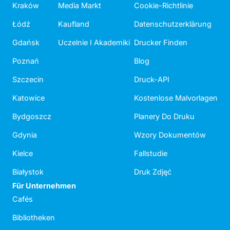
Kraków
Media Markt
Cookie-Richtlinie
Łódź
Kaufland
Datenschutzerklärung
Gdańsk
Uczelnie I Akademiki
Drucker Finden
Poznań
Blog
Szczecin
Druck-API
Katowice
Kostenlose Malvorlagen
Bydgoszcz
Planery Do Druku
Gdynia
Wzory Dokumentów
Kielce
Fallstudie
Białystok
Druk Zdjęć
Für Unternehmen
Cafés
Bibliotheken