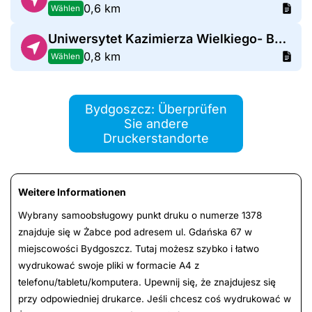
0,6 km
Wählen
Uniwersytet Kazimierza Wielkiego- Bydgoszcz Chodkiewicza Blok A1
0,8 km
Wählen
Bydgoszcz: Überprüfen
Sie andere
Druckerstandorte
Weitere Informationen
Wybrany samoobsługowy punkt druku o numerze 1378
znajduje się w Żabce pod adresem ul. Gdańska 67 w
miejscowości Bydgoszcz. Tutaj możesz szybko i łatwo
wydrukować swoje pliki w formacie A4 z
telefonu/tabletu/komputera. Upewnij się, że znajdujesz się
przy odpowiedniej drukarce. Jeśli chcesz coś wydrukować w