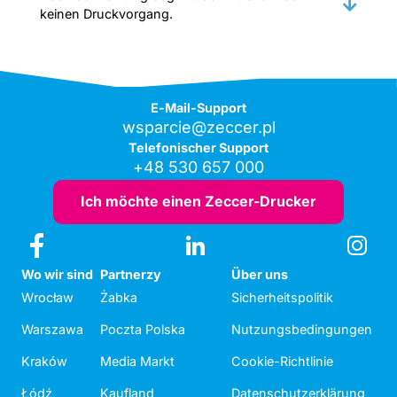
keinen Druckvorgang.
E-Mail-Support
wsparcie@zeccer.pl
Telefonischer Support
+48 530 657 000
Ich möchte einen Zeccer-Drucker
Wo wir sind
Partnerzy
Über uns
Wrocław
Żabka
Sicherheitspolitik
Warszawa
Poczta Polska
Nutzungsbedingungen
Kraków
Media Markt
Cookie-Richtlinie
Łódź
Kaufland
Datenschutzerklärung