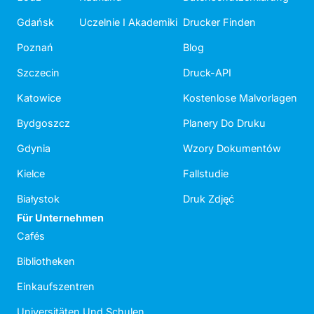
Gdańsk
Uczelnie I Akademiki
Drucker Finden
Poznań
Blog
Szczecin
Druck-API
Katowice
Kostenlose Malvorlagen
Bydgoszcz
Planery Do Druku
Gdynia
Wzory Dokumentów
Kielce
Fallstudie
Białystok
Druk Zdjęć
Für Unternehmen
Cafés
Bibliotheken
Einkaufszentren
Universitäten Und Schulen