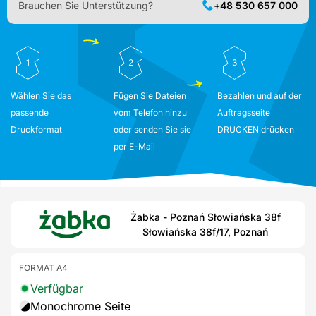
Brauchen Sie Unterstützung?
+48 530 657 000
1
2
3
Wählen Sie das
Fügen Sie Dateien
Bezahlen und auf der
passende
vom Telefon hinzu
Auftragsseite
Druckformat
oder senden Sie sie
DRUCKEN drücken
per E-Mail
Żabka - Poznań Słowiańska 38f
Słowiańska 38f/17, Poznań
FORMAT A4
Verfügbar
Monochrome Seite