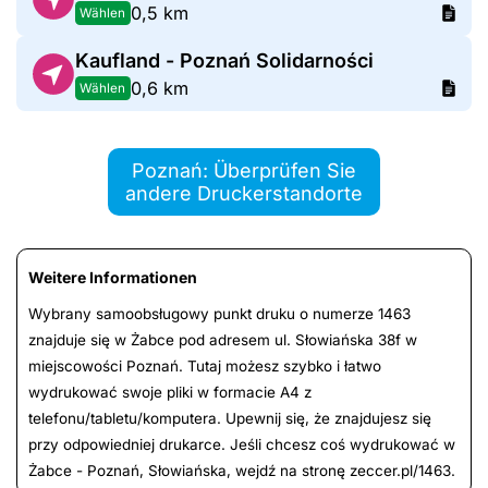
0,5 km
Wählen
Kaufland - Poznań Solidarności
0,6 km
Wählen
Poznań: Überprüfen Sie
andere Druckerstandorte
Weitere Informationen
Wybrany samoobsługowy punkt druku o numerze 1463
znajduje się w Żabce pod adresem ul. Słowiańska 38f w
miejscowości Poznań. Tutaj możesz szybko i łatwo
wydrukować swoje pliki w formacie A4 z
telefonu/tabletu/komputera. Upewnij się, że znajdujesz się
przy odpowiedniej drukarce. Jeśli chcesz coś wydrukować w
Żabce - Poznań, Słowiańska, wejdź na stronę zeccer.pl/1463.