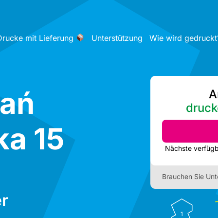
Drucke mit Lieferung
Unterstützung
Wie wird gedruckt
nań
A
druck
a 15
Brauchen Sie Unt
r
1