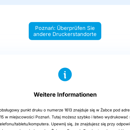
Poznań: Überprüfen Sie
andere Druckerstandorte
Weitere Informationen
sługowy punkt druku o numerze 1613 znajduje się w Żabce pod adre
5 w miejscowości Poznań. Tutaj możesz szybko i łatwo wydrukować s
elefonu/tabletu/komputera. Upewnij się, że znajdujesz się przy odpowi