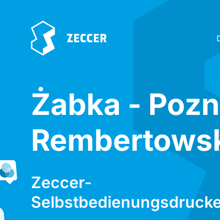
Żabka - Poz
Rembertowsk
Zeccer-
Selbstbedienungsdrucke