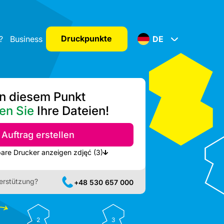
Druckpunkte
?
Business
DE
n diesem Punkt
en Sie
Ihre Dateien!
Auftrag erstellen
Nächste verfügbare Drucker anzeigen zdjęć (3)
erstützung?
+48 530 657 000
2
3