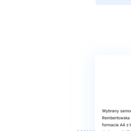
Wybrany samoob
Rembertowska 1
formacie A4 z t