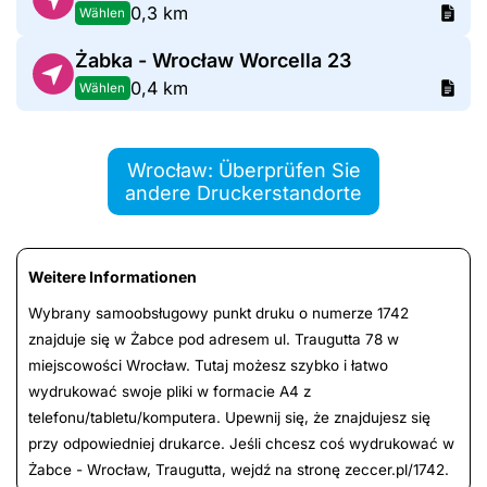
0,3 km
Wählen
Żabka - Wrocław Worcella 23
0,4 km
Wählen
Wrocław: Überprüfen Sie
andere Druckerstandorte
Weitere Informationen
Wybrany samoobsługowy punkt druku o numerze 1742
znajduje się w Żabce pod adresem ul. Traugutta 78 w
miejscowości Wrocław. Tutaj możesz szybko i łatwo
wydrukować swoje pliki w formacie A4 z
telefonu/tabletu/komputera. Upewnij się, że znajdujesz się
przy odpowiedniej drukarce. Jeśli chcesz coś wydrukować w
Żabce - Wrocław, Traugutta, wejdź na stronę zeccer.pl/1742.