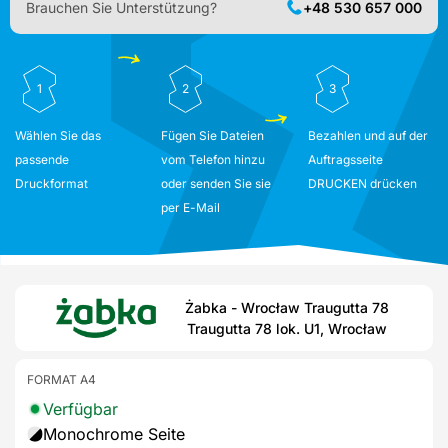
Brauchen Sie Unterstützung?
+48 530 657 000
1
2
3
Wählen Sie das
Fügen Sie Dateien
Bezahlen und auf der
passende
vom Telefon hinzu
Auftragsseite
Druckformat
oder senden Sie sie
DRUCKEN drücken
per E-Mail
Żabka - Wrocław Traugutta 78
Traugutta 78 lok. U1, Wrocław
FORMAT A4
Verfügbar
Monochrome Seite