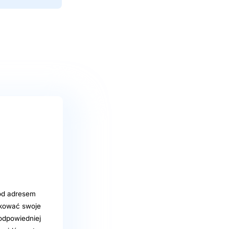
od adresem
ukować swoje
 odpowiedniej