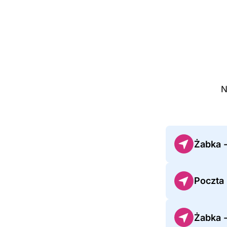
N
Żabka 
Poczta
Żabka -