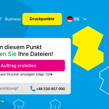
Druckpunkte
?
Business
DE
n diesem Punkt
en Sie
Ihre Dateien!
Auftrag erstellen
Nächste verfügbare Drucker anzeigen zdjęć (3)
erstützung?
+48 530 657 000
2
3