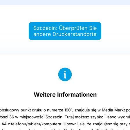
Szczecin: Überprüfen Sie
andere Druckerstandorte
Weitere Informationen
sługowy punkt druku o numerze 1901, znajduje się w Media Markt p
głości 36 w miejscowości Szczecin. Tutaj możesz szybko i łatwo wydr
e A4 z telefonu/tabletu/komputera. Upewnij się, że znajdujesz się przy