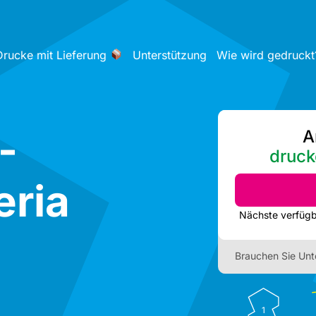
Drucke mit Lieferung
Unterstützung
Wie wird gedruckt
-
A
druck
eria
Brauchen Sie Unt
1