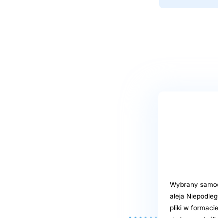
Wybrany samoob
aleja Niepodle
pliki w formaci