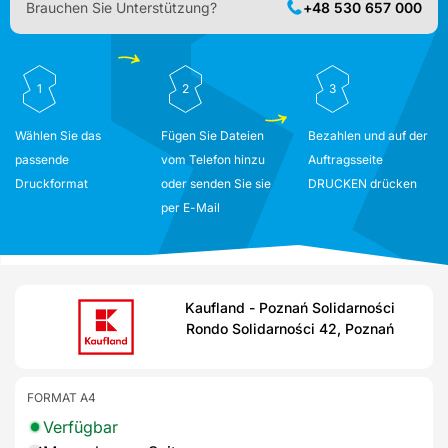
Brauchen Sie Unterstützung?
+48 530 657 000
1
2
3
Wählen Sie das
Fügen Sie Dateien
Bezahlen und auf der
passende
vom Telefon hinzu
Auftragsseite
Druckformat
oder senden Sie sie
DRUCKEN drücken
per E-Mail
Kaufland - Poznań Solidarności
Rondo Solidarności 42, Poznań
FORMAT A4
Verfügbar