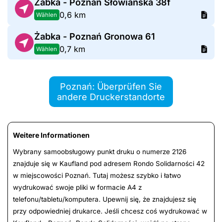
Żabka - Poznań Słowiańska 38f
0,6 km
Wählen
Żabka - Poznań Gronowa 61
0,7 km
Wählen
Poznań: Überprüfen Sie
andere Druckerstandorte
Weitere Informationen
Wybrany samoobsługowy punkt druku o numerze 2126
znajduje się w Kaufland pod adresem Rondo Solidarności 42
w miejscowości Poznań. Tutaj możesz szybko i łatwo
wydrukować swoje pliki w formacie A4 z
telefonu/tabletu/komputera. Upewnij się, że znajdujesz się
przy odpowiedniej drukarce. Jeśli chcesz coś wydrukować w