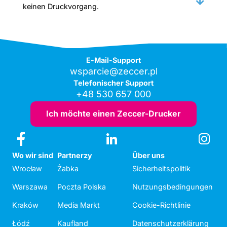
keinen Druckvorgang.
E-Mail-Support
wsparcie@zeccer.pl
Telefonischer Support
+48 530 657 000
Ich möchte einen Zeccer-Drucker
Wo wir sind
Partnerzy
Über uns
Wrocław
Żabka
Sicherheitspolitik
Warszawa
Poczta Polska
Nutzungsbedingungen
Kraków
Media Markt
Cookie-Richtlinie
Łódź
Kaufland
Datenschutzerklärung