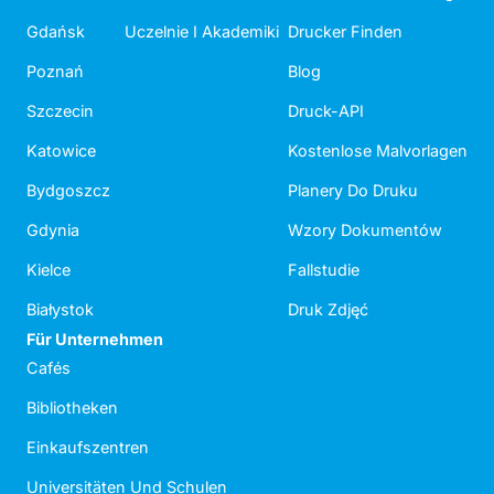
Gdańsk
Uczelnie I Akademiki
Drucker Finden
Poznań
Blog
Szczecin
Druck-API
Katowice
Kostenlose Malvorlagen
Bydgoszcz
Planery Do Druku
Gdynia
Wzory Dokumentów
Kielce
Fallstudie
Białystok
Druk Zdjęć
Für Unternehmen
Cafés
Bibliotheken
Einkaufszentren
Universitäten Und Schulen