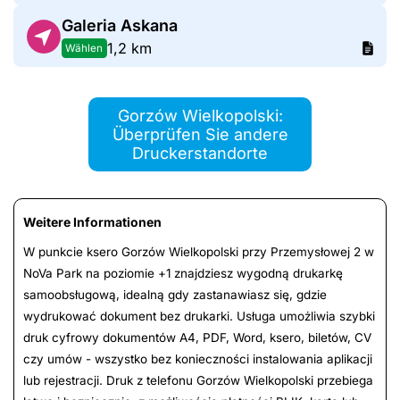
Galeria Askana
1,2 km
Wählen
Gorzów Wielkopolski:
Überprüfen Sie andere
Druckerstandorte
Weitere Informationen
W punkcie ksero Gorzów Wielkopolski przy Przemysłowej 2 w
NoVa Park na poziomie +1 znajdziesz wygodną drukarkę
samoobsługową, idealną gdy zastanawiasz się, gdzie
wydrukować dokument bez drukarki. Usługa umożliwia szybki
druk cyfrowy dokumentów A4, PDF, Word, ksero, biletów, CV
czy umów - wszystko bez konieczności instalowania aplikacji
lub rejestracji. Druk z telefonu Gorzów Wielkopolski przebiega