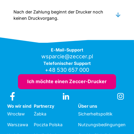
Nach der Zahlung beginnt der Drucker noch
keinen Druckvorgang.
E-Mail-Support
wsparcie@zeccer.pl
Telefonischer Support
+48 530 657 000
Ich möchte einen Zeccer-Drucker
Wo wir sind
Partnerzy
Über uns
Wrocław
Żabka
Sicherheitspolitik
Warszawa
Poczta Polska
Nutzungsbedingungen