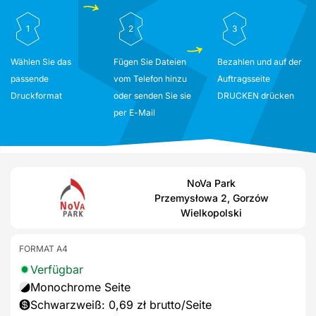
1
2
3
Wählen Sie das
Fügen Sie Dateien
Bezahlen und auf der
passende
vom Telefon hinzu
Auftragsseite
Druckformat
oder senden Sie sie
DRUCKEN drücken
per E-Mail
NoVa Park
Przemysłowa 2, Gorzów
Wielkopolski
FORMAT A4
Verfügbar
Monochrome Seite
Schwarzweiß: 0,69 zł brutto/Seite