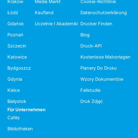
Kraków
Media Markt
Cookie-Richtlinie
Łódź
Kaufland
Datenschutzerklärung
Gdańsk
Uczelnie I Akademiki
Drucker Finden
Poznań
Blog
Szczecin
Druck-API
Katowice
Kostenlose Malvorlagen
Bydgoszcz
Planery Do Druku
Gdynia
Wzory Dokumentów
Kielce
Fallstudie
Białystok
Druk Zdjęć
Für Unternehmen
Cafés
Bibliotheken