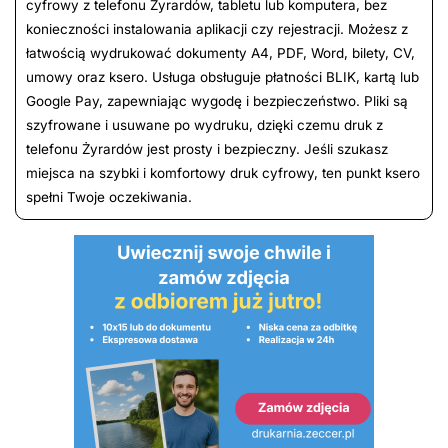
cyfrowy z telefonu Żyrardów, tabletu lub komputera, bez
konieczności instalowania aplikacji czy rejestracji. Możesz z
łatwością wydrukować dokumenty A4, PDF, Word, bilety, CV,
umowy oraz ksero. Usługa obsługuje płatności BLIK, kartą lub
Google Pay, zapewniając wygodę i bezpieczeństwo. Pliki są
szyfrowane i usuwane po wydruku, dzięki czemu druk z
telefonu Żyrardów jest prosty i bezpieczny. Jeśli szukasz
miejsca na szybki i komfortowy druk cyfrowy, ten punkt ksero
spełni Twoje oczekiwania.