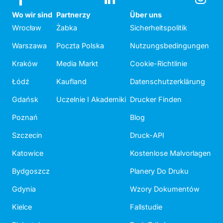
Wo wir sind
Partnerzy
Über uns
Wrocław
Żabka
Sicherheitspolitik
Warszawa
Poczta Polska
Nutzungsbedingungen
Kraków
Media Markt
Cookie-Richtlinie
Łódź
Kaufland
Datenschutzerklärung
Gdańsk
Uczelnie I Akademiki
Drucker Finden
Poznań
Blog
Szczecin
Druck-API
Katowice
Kostenlose Malvorlagen
Bydgoszcz
Planery Do Druku
Gdynia
Wzory Dokumentów
Kielce
Fallstudie