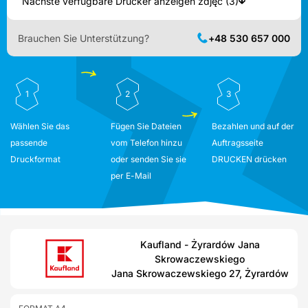
Nächste verfügbare Drucker anzeigen zdjęć (3)
Brauchen Sie Unterstützung?
+48 530 657 000
1
2
3
Wählen Sie das
Fügen Sie Dateien
Bezahlen und auf der
passende
vom Telefon hinzu
Auftragsseite
Druckformat
oder senden Sie sie
DRUCKEN drücken
per E-Mail
Kaufland - Żyrardów Jana
Skrowaczewskiego
Jana Skrowaczewskiego 27, Żyrardów