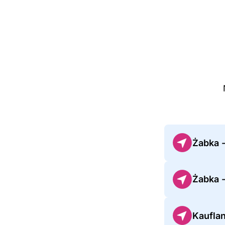
Żabka 
Żabka 
Kaufla