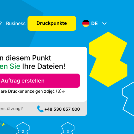
Druckpunkte
?
Business
DE
n diesem Punkt
en Sie
Ihre Dateien!
Auftrag erstellen
Nächste verfügbare Drucker anzeigen zdjęć (3)
erstützung?
+48 530 657 000
2
3