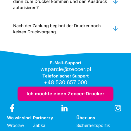
dann zum Drucker kommen und den Ausdruck
autorisieren?
Nach der Zahlung beginnt der Drucker noch
keinen Druckvorgang.
E-Mail-Support
wsparcie@zeccer.pl
Telefonischer Support
+48 530 657 000
Ich möchte einen Zeccer-Drucker
Wo wir sind
Partnerzy
Über uns
Wrocław
Żabka
Sicherheitspolitik