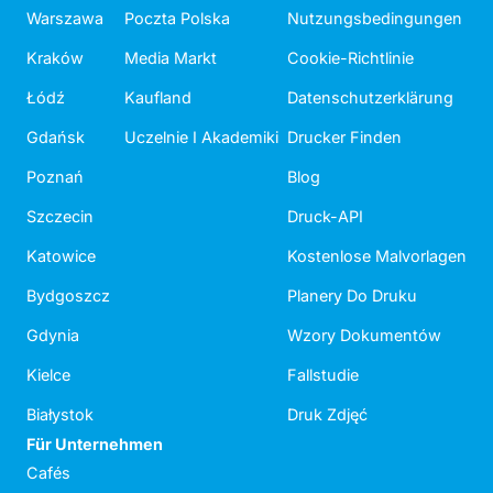
Warszawa
Poczta Polska
Nutzungsbedingungen
Kraków
Media Markt
Cookie-Richtlinie
Łódź
Kaufland
Datenschutzerklärung
Gdańsk
Uczelnie I Akademiki
Drucker Finden
Poznań
Blog
Szczecin
Druck-API
Katowice
Kostenlose Malvorlagen
Bydgoszcz
Planery Do Druku
Gdynia
Wzory Dokumentów
Kielce
Fallstudie
Białystok
Druk Zdjęć
Für Unternehmen
Cafés