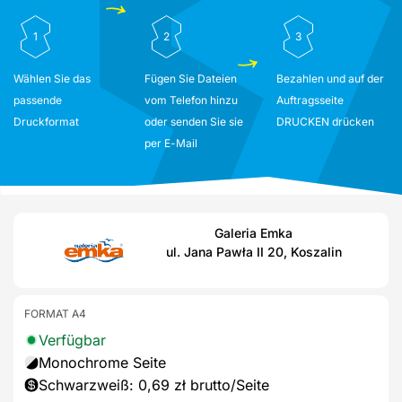
1
2
3
Wählen Sie das
Fügen Sie Dateien
Bezahlen und auf der
passende
vom Telefon hinzu
Auftragsseite
Druckformat
oder senden Sie sie
DRUCKEN drücken
per E-Mail
Galeria Emka
ul. Jana Pawła II 20, Koszalin
FORMAT A4
Verfügbar
Monochrome Seite
Schwarzweiß: 0,69 zł brutto/Seite