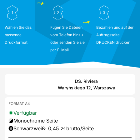
1
2
3
Wählen Sie das
Fügen Sie Dateien
Bezahlen und auf der
passende
vom Telefon hinzu
Auftragsseite
Druckformat
oder senden Sie sie
DRUCKEN drücken
per E-Mail
DS. Riviera
Waryńskiego 12, Warszawa
FORMAT A4
Verfügbar
Monochrome Seite
Schwarzweiß: 0,45 zł brutto/Seite