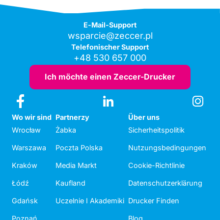
E-Mail-Support
wsparcie@zeccer.pl
Telefonischer Support
+48 530 657 000
Ich möchte einen Zeccer-Drucker
Wo wir sind
Partnerzy
Über uns
Wrocław
Żabka
Sicherheitspolitik
Warszawa
Poczta Polska
Nutzungsbedingungen
Kraków
Media Markt
Cookie-Richtlinie
Łódź
Kaufland
Datenschutzerklärung
Gdańsk
Uczelnie I Akademiki
Drucker Finden
Poznań
Blog