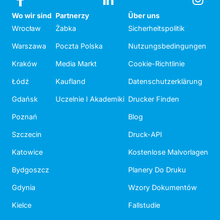
Wo wir sind
Partnerzy
Über uns
Wrocław
Żabka
Sicherheitspolitik
Warszawa
Poczta Polska
Nutzungsbedingungen
Kraków
Media Markt
Cookie-Richtlinie
Łódź
Kaufland
Datenschutzerklärung
Gdańsk
Uczelnie I Akademiki
Drucker Finden
Poznań
Blog
Szczecin
Druck-API
Katowice
Kostenlose Malvorlagen
Bydgoszcz
Planery Do Druku
Gdynia
Wzory Dokumentów
Kielce
Fallstudie