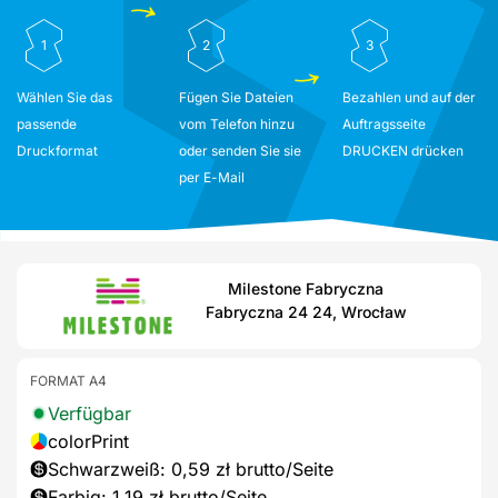
1
2
3
Wählen Sie das
Fügen Sie Dateien
Bezahlen und auf der
passende
vom Telefon hinzu
Auftragsseite
Druckformat
oder senden Sie sie
DRUCKEN drücken
per E-Mail
Milestone Fabryczna
Fabryczna 24 24, Wrocław
FORMAT A4
Verfügbar
colorPrint
Schwarzweiß: 0,59 zł brutto/Seite
Farbig: 1,19 zł brutto/Seite