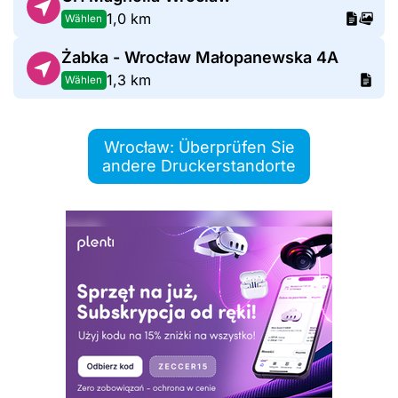
1,0 km
Wählen
Żabka - Wrocław Małopanewska 4A
1,3 km
Wählen
Wrocław: Überprüfen Sie
andere Druckerstandorte