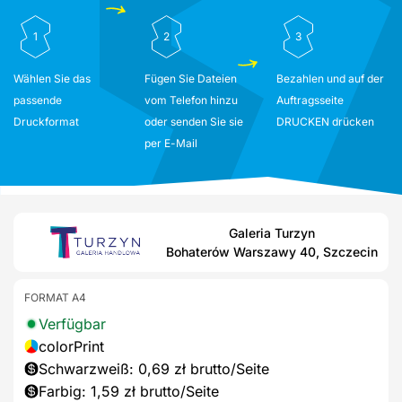
1
2
3
Wählen Sie das
Fügen Sie Dateien
Bezahlen und auf der
passende
vom Telefon hinzu
Auftragsseite
Druckformat
oder senden Sie sie
DRUCKEN drücken
per E-Mail
Galeria Turzyn
Bohaterów Warszawy 40, Szczecin
FORMAT A4
Verfügbar
colorPrint
Schwarzweiß: 0,69 zł brutto/Seite
Farbig: 1,59 zł brutto/Seite