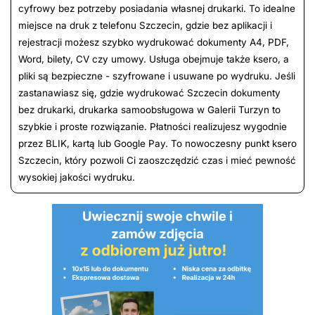
cyfrowy bez potrzeby posiadania własnej drukarki. To idealne
miejsce na druk z telefonu Szczecin, gdzie bez aplikacji i
rejestracji możesz szybko wydrukować dokumenty A4, PDF,
Word, bilety, CV czy umowy. Usługa obejmuje także ksero, a
pliki są bezpieczne - szyfrowane i usuwane po wydruku. Jeśli
zastanawiasz się, gdzie wydrukować Szczecin dokumenty
bez drukarki, drukarka samoobsługowa w Galerii Turzyn to
szybkie i proste rozwiązanie. Płatności realizujesz wygodnie
przez BLIK, kartą lub Google Pay. To nowoczesny punkt ksero
Szczecin, który pozwoli Ci zaoszczędzić czas i mieć pewność
wysokiej jakości wydruku.