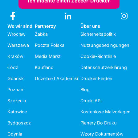
Ich möchte einen Zeccer-Drucker
Wo wir sind
Partnerzy
Über uns
Wrocław
Żabka
Sicherheitspolitik
Warszawa
Poczta Polska
Nutzungsbedingungen
Kraków
Media Markt
Cookie-Richtlinie
Łódź
Kaufland
Datenschutzerklärung
Gdańsk
Uczelnie I Akademiki
Drucker Finden
Poznań
Blog
Szczecin
Druck-API
Katowice
Kostenlose Malvorlagen
Bydgoszcz
Planery Do Druku
Gdynia
Wzory Dokumentów