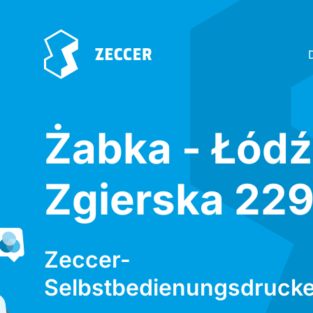
Żabka - Łódź
Zgierska 22
Zeccer-
Selbstbedienungsdrucke