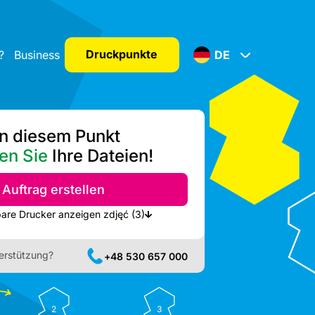
Druckpunkte
?
Business
DE
n diesem Punkt
en Sie
Ihre Dateien!
Auftrag erstellen
Nächste verfügbare Drucker anzeigen zdjęć (3)
erstützung?
+48 530 657 000
2
3