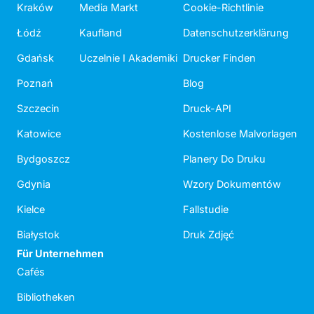
Kraków
Media Markt
Cookie-Richtlinie
Łódź
Kaufland
Datenschutzerklärung
Gdańsk
Uczelnie I Akademiki
Drucker Finden
Poznań
Blog
Szczecin
Druck-API
Katowice
Kostenlose Malvorlagen
Bydgoszcz
Planery Do Druku
Gdynia
Wzory Dokumentów
Kielce
Fallstudie
Białystok
Druk Zdjęć
Für Unternehmen
Cafés
Bibliotheken