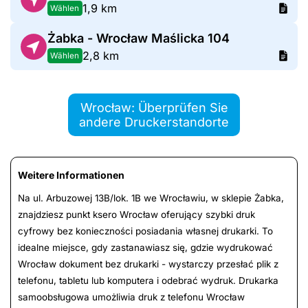
1,9 km
Wählen
Żabka - Wrocław Maślicka 104
2,8 km
Wählen
Wrocław: Überprüfen Sie
andere Druckerstandorte
Weitere Informationen
Na ul. Arbuzowej 13B/lok. 1B we Wrocławiu, w sklepie Żabka,
znajdziesz punkt ksero Wrocław oferujący szybki druk
cyfrowy bez konieczności posiadania własnej drukarki. To
idealne miejsce, gdy zastanawiasz się, gdzie wydrukować
Wrocław dokument bez drukarki - wystarczy przesłać plik z
telefonu, tabletu lub komputera i odebrać wydruk. Drukarka
samoobsługowa umożliwia druk z telefonu Wrocław