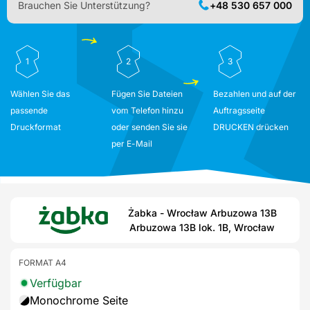
Brauchen Sie Unterstützung?
+48 530 657 000
1
2
3
Wählen Sie das
Fügen Sie Dateien
Bezahlen und auf der
passende
vom Telefon hinzu
Auftragsseite
Druckformat
oder senden Sie sie
DRUCKEN drücken
per E-Mail
Żabka - Wrocław Arbuzowa 13B
Arbuzowa 13B lok. 1B, Wrocław
FORMAT A4
Verfügbar
Monochrome Seite