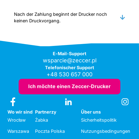
Nach der Zahlung beginnt der Drucker noch
keinen Druckvorgang.
E-Mail-Support
wsparcie@zeccer.pl
Telefonischer Support
+48 530 657 000
Ich möchte einen Zeccer-Drucker
Wo wir sind
Partnerzy
Über uns
Wrocław
Żabka
Sicherheitspolitik
Warszawa
Poczta Polska
Nutzungsbedingungen