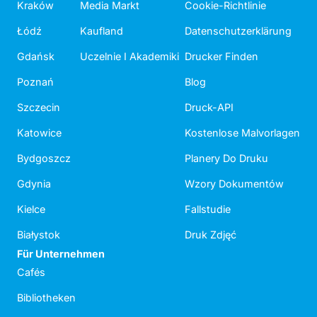
Kraków
Media Markt
Cookie-Richtlinie
Łódź
Kaufland
Datenschutzerklärung
Gdańsk
Uczelnie I Akademiki
Drucker Finden
Poznań
Blog
Szczecin
Druck-API
Katowice
Kostenlose Malvorlagen
Bydgoszcz
Planery Do Druku
Gdynia
Wzory Dokumentów
Kielce
Fallstudie
Białystok
Druk Zdjęć
Für Unternehmen
Cafés
Bibliotheken