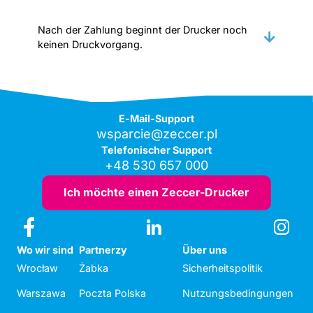
Nach der Zahlung beginnt der Drucker noch
keinen Druckvorgang.
E-Mail-Support
wsparcie@zeccer.pl
Telefonischer Support
+48 530 657 000
Ich möchte einen Zeccer-Drucker
Wo wir sind
Partnerzy
Über uns
Wrocław
Żabka
Sicherheitspolitik
Warszawa
Poczta Polska
Nutzungsbedingungen