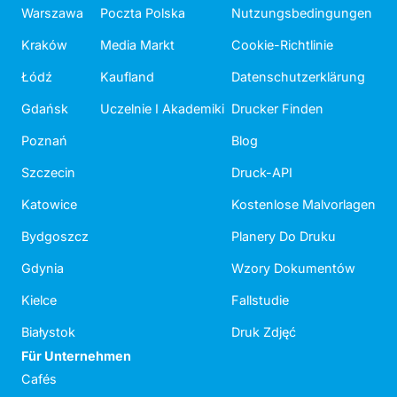
Warszawa
Poczta Polska
Nutzungsbedingungen
Kraków
Media Markt
Cookie-Richtlinie
Łódź
Kaufland
Datenschutzerklärung
Gdańsk
Uczelnie I Akademiki
Drucker Finden
Poznań
Blog
Szczecin
Druck-API
Katowice
Kostenlose Malvorlagen
Bydgoszcz
Planery Do Druku
Gdynia
Wzory Dokumentów
Kielce
Fallstudie
Białystok
Druk Zdjęć
Für Unternehmen
Cafés