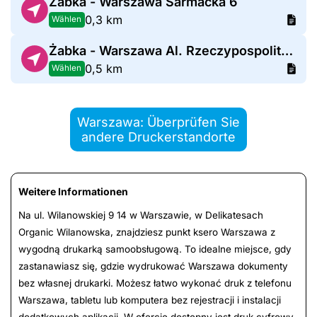
Żabka - Warszawa Sarmacka 6
0,3 km
Wählen
Żabka - Warszawa Al. Rzeczypospolitej 18
0,5 km
Wählen
Warszawa: Überprüfen Sie
andere Druckerstandorte
Weitere Informationen
Na ul. Wilanowskiej 9 14 w Warszawie, w Delikatesach
Organic Wilanowska, znajdziesz punkt ksero Warszawa z
wygodną drukarką samoobsługową. To idealne miejsce, gdy
zastanawiasz się, gdzie wydrukować Warszawa dokumenty
bez własnej drukarki. Możesz łatwo wykonać druk z telefonu
Warszawa, tabletu lub komputera bez rejestracji i instalacji
dodatkowych aplikacji. W ofercie dostępny jest druk cyfrowy