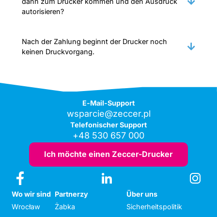
dann zum Drucker kommen und den Ausdruck
autorisieren?
Nach der Zahlung beginnt der Drucker noch
keinen Druckvorgang.
E-Mail-Support
wsparcie@zeccer.pl
Telefonischer Support
+48 530 657 000
Ich möchte einen Zeccer-Drucker
Wo wir sind
Partnerzy
Über uns
Wrocław
Żabka
Sicherheitspolitik