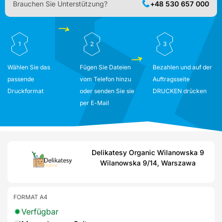
Brauchen Sie Unterstützung?
+48 530 657 000
1
2
3
Wählen Sie das
Fügen Sie Dateien
Bezahlen und auf der
passende
vom Telefon hinzu
Auftragsseite
Druckformat
oder senden Sie sie
DRUCKEN drücken
per E-Mail
Delikatesy Organic Wilanowska 9
Wilanowska 9/14, Warszawa
FORMAT A4
Verfügbar