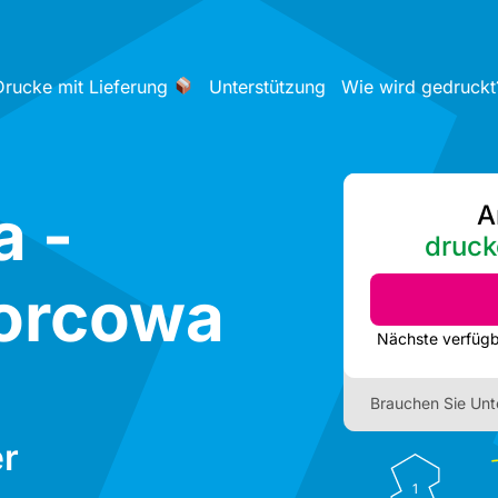
Drucke mit Lieferung
Unterstützung
Wie wird gedruckt
a -
A
druck
orcowa
Brauchen Sie Unt
r
1