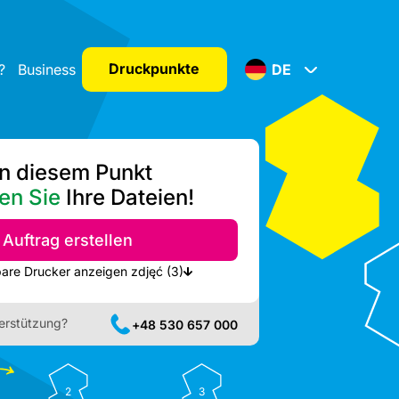
Druckpunkte
?
Business
DE
n diesem Punkt
en Sie
Ihre Dateien!
Auftrag erstellen
Nächste verfügbare Drucker anzeigen zdjęć (3)
erstützung?
+48 530 657 000
2
3