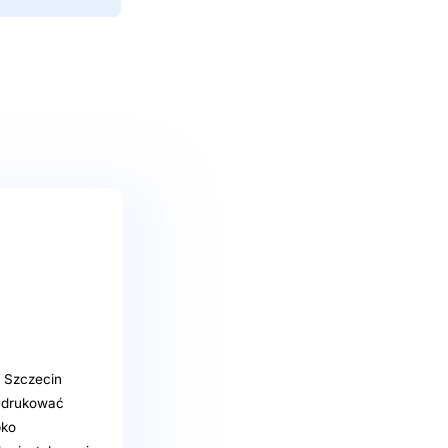
o Szczecin
wydrukować
bko