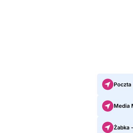
Poczta
Media M
Żabka -