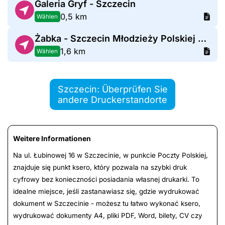
Galeria Gryf - Szczecin
0,5 km
Wählen
Żabka - Szczecin Młodzieży Polskiej 32B
1,6 km
Wählen
Szczecin: Überprüfen Sie
andere Druckerstandorte
Weitere Informationen
Na ul. Łubinowej 16 w Szczecinie, w punkcie Poczty Polskiej,
znajduje się punkt ksero, który pozwala na szybki druk
cyfrowy bez konieczności posiadania własnej drukarki. To
idealne miejsce, jeśli zastanawiasz się, gdzie wydrukować
dokument w Szczecinie - możesz tu łatwo wykonać ksero,
wydrukować dokumenty A4, pliki PDF, Word, bilety, CV czy