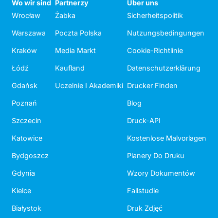
Wo wir sind
Partnerzy
Über uns
Wrocław
Żabka
Sicherheitspolitik
Warszawa
Poczta Polska
Nutzungsbedingungen
Kraków
Media Markt
Cookie-Richtlinie
Łódź
Kaufland
Datenschutzerklärung
Gdańsk
Uczelnie I Akademiki
Drucker Finden
Poznań
Blog
Szczecin
Druck-API
Katowice
Kostenlose Malvorlagen
Bydgoszcz
Planery Do Druku
Gdynia
Wzory Dokumentów
Kielce
Fallstudie
Białystok
Druk Zdjęć