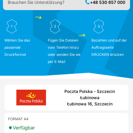
Brauchen Sie Unterstützung?
+48 530 657 000
1
2
3
Wählen Sie das
Fügen Sie Dateien
Bezahlen und auf der
passende
vom Telefon hinzu
Auftragsseite
Druckformat
oder senden Sie sie
DRUCKEN drücken
per E-Mail
Poczta Polska - Szczecin
Łubinowa
Łubinowa 16, Szczecin
FORMAT A4
Verfügbar