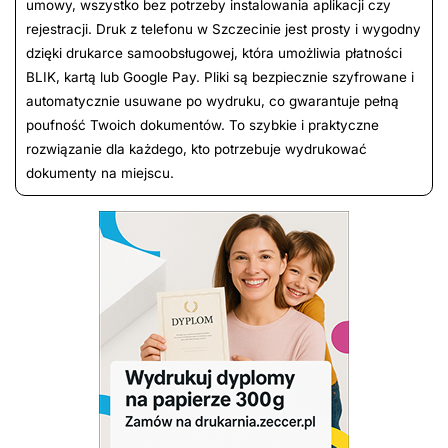
umowy, wszystko bez potrzeby instalowania aplikacji czy
rejestracji. Druk z telefonu w Szczecinie jest prosty i wygodny
dzięki drukarce samoobsługowej, która umożliwia płatności
BLIK, kartą lub Google Pay. Pliki są bezpiecznie szyfrowane i
automatycznie usuwane po wydruku, co gwarantuje pełną
poufność Twoich dokumentów. To szybkie i praktyczne
rozwiązanie dla każdego, kto potrzebuje wydrukować
dokumenty na miejscu.