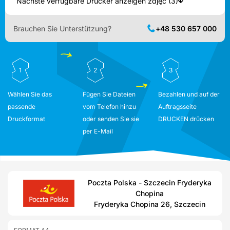
Nächste verfügbare Drucker anzeigen zdjęć (3)
Brauchen Sie Unterstützung?
+48 530 657 000
1
2
3
Wählen Sie das
Fügen Sie Dateien
Bezahlen und auf der
passende
vom Telefon hinzu
Auftragsseite
Druckformat
oder senden Sie sie
DRUCKEN drücken
per E-Mail
Poczta Polska - Szczecin Fryderyka
Chopina
Fryderyka Chopina 26, Szczecin