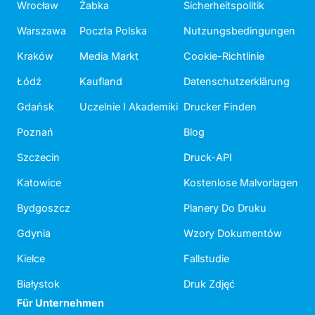
Wrocław
Żabka
Sicherheitspolitik
Warszawa
Poczta Polska
Nutzungsbedingungen
Kraków
Media Markt
Cookie-Richtlinie
Łódź
Kaufland
Datenschutzerklärung
Gdańsk
Uczelnie I Akademiki
Drucker Finden
Poznań
Blog
Szczecin
Druck-API
Katowice
Kostenlose Malvorlagen
Bydgoszcz
Planery Do Druku
Gdynia
Wzory Dokumentów
Kielce
Fallstudie
Białystok
Druk Zdjęć
Für Unternehmen