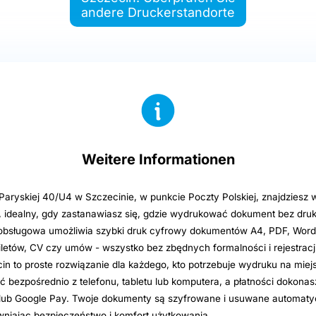
andere Druckerstandorte
Weitere Informationen
Paryskiej 40/U4 w Szczecinie, w punkcie Poczty Polskiej, znajdziesz
, idealny, gdy zastanawiasz się, gdzie wydrukować dokument bez druk
bsługowa umożliwia szybki druk cyfrowy dokumentów A4, PDF, Word,
letów, CV czy umów - wszystko bez zbędnych formalności i rejestracji
in to proste rozwiązanie dla każdego, kto potrzebuje wydruku na miejsc
ć bezpośrednio z telefonu, tabletu lub komputera, a płatności dokona
 lub Google Pay. Twoje dokumenty są szyfrowane i usuwane automaty
niając bezpieczeństwo i komfort użytkowania.