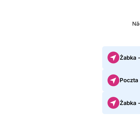
Nä
Żabka 
Poczta 
Żabka 