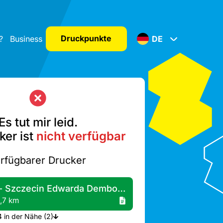
Druckpunkte
?
Business
DE
Es tut mir leid.
ker ist
nicht verfügbar
rfügbarer Drucker
Żabka - Szczecin Edwarda Dembowskiego 9
,7 km
Mehr Drucker A4 in der Nähe (2)