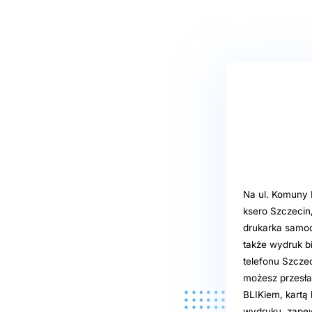
Na ul. Komuny 
ksero Szczecin
drukarka samoo
także wydruk bi
telefonu Szczec
możesz przesła
BLIKiem, kartą
wydruku, zapew