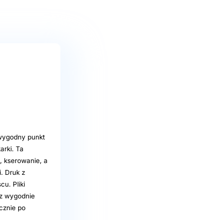
 wygodny punkt
arki. Ta
 kserowanie, a
. Druk z
u. Pliki
sz wygodnie
cznie po