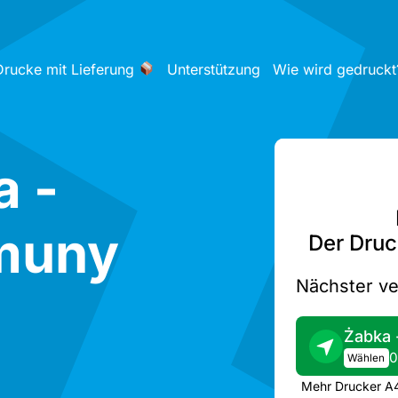
Drucke mit Lieferung
Unterstützung
Wie wird gedruckt
a -
muny
Der Druc
Nächster ve
0
Wählen