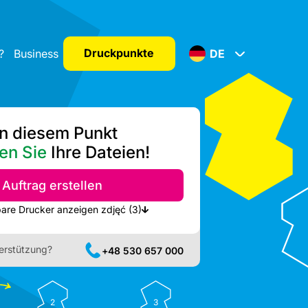
Druckpunkte
?
Business
DE
n diesem Punkt
en Sie
Ihre Dateien!
Auftrag erstellen
Nächste verfügbare Drucker anzeigen zdjęć (3)
erstützung?
+48 530 657 000
2
3