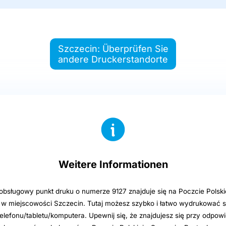
Szczecin: Überprüfen Sie
andere Druckerstandorte
Weitere Informationen
sługowy punkt druku o numerze 9127 znajduje się na Poczcie Polsk
1 w miejscowości Szczecin. Tutaj możesz szybko i łatwo wydrukować s
elefonu/tabletu/komputera. Upewnij się, że znajdujesz się przy odpowi