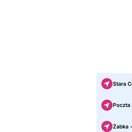
Stara 
Poczta
Żabka 