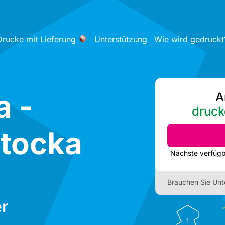
Drucke mit Lieferung
Unterstützung
Wie wird gedruckt
a -
A
druck
stocka
Brauchen Sie Unt
r
1