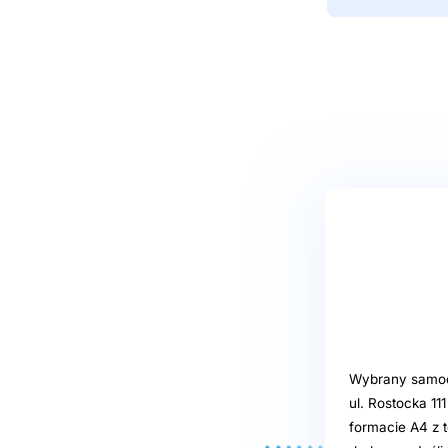
Wybrany samoob
ul. Rostocka 11
formacie A4 z t