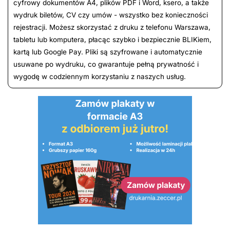
cyfrowy dokumentów A4, plików PDF i Word, ksero, a także
wydruk biletów, CV czy umów - wszystko bez konieczności
rejestracji. Możesz skorzystać z druku z telefonu Warszawa,
tabletu lub komputera, płacąc szybko i bezpiecznie BLIKiem,
kartą lub Google Pay. Pliki są szyfrowane i automatycznie
usuwane po wydruku, co gwarantuje pełną prywatność i
wygodę w codziennym korzystaniu z naszych usług.