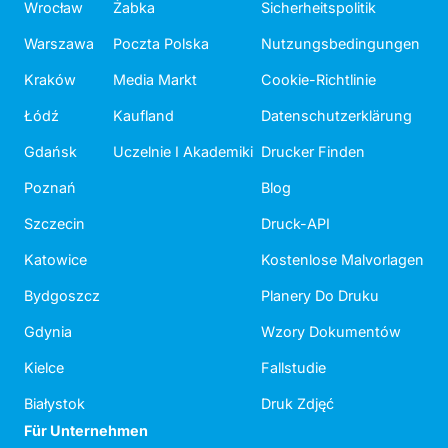
Wrocław
Żabka
Sicherheitspolitik
Warszawa
Poczta Polska
Nutzungsbedingungen
Kraków
Media Markt
Cookie-Richtlinie
Łódź
Kaufland
Datenschutzerklärung
Gdańsk
Uczelnie I Akademiki
Drucker Finden
Poznań
Blog
Szczecin
Druck-API
Katowice
Kostenlose Malvorlagen
Bydgoszcz
Planery Do Druku
Gdynia
Wzory Dokumentów
Kielce
Fallstudie
Białystok
Druk Zdjęć
Für Unternehmen