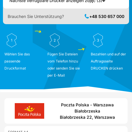
Nächste verfügbare Drucker anzeigen zdjęć (3)
Brauchen Sie Unterstützung?
+48 530 657 000
1
2
3
Wählen Sie das
Fügen Sie Dateien
Bezahlen und auf der
passende
vom Telefon hinzu
Auftragsseite
Druckformat
oder senden Sie sie
DRUCKEN drücken
per E-Mail
Poczta Polska - Warszawa
Białobrzeska
Białobrzeska 22, Warszawa