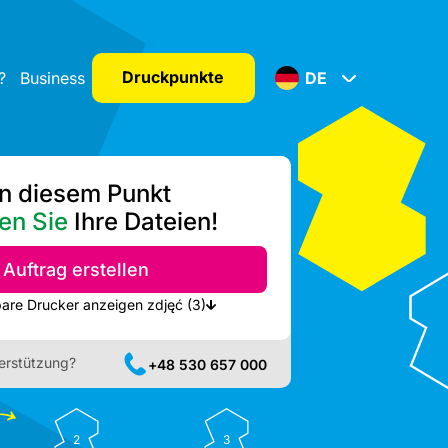
Druckpunkte
?
Business
DE
n diesem Punkt
en Sie
Ihre Dateien!
Auftrag erstellen
Nächste verfügbare Drucker anzeigen zdjęć (3)
erstützung?
+48 530 657 000
2
3