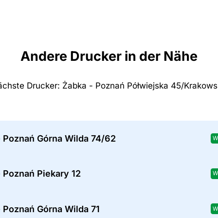
Andere Drucker in der Nähe
chste Drucker: Żabka - Poznań Półwiejska 45/Krakow
- Poznań Górna Wilda 74/62
W
 Poznań Piekary 12
W
- Poznań Górna Wilda 71
W