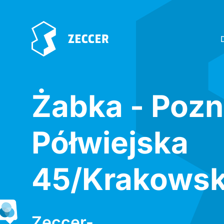
Żabka - Poz
Półwiejska
45/Krakows
Zeccer-