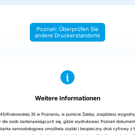
Poznań: Überprüfen Sie
andere Druckerstandorte
Weitere Informationen
j 45/Krakowskiej 35 w Poznaniu, w punkcie Żabka, znajdziesz wygodny
y dla osób zastanawiających się, gdzie wydrukować Poznań dokument
rukarka samoobsługowa umożliwia szybki i bezpieczny druk cyfrowy z 