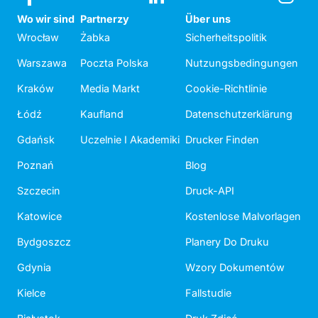
Wo wir sind
Partnerzy
Über uns
Wrocław
Żabka
Sicherheitspolitik
Warszawa
Poczta Polska
Nutzungsbedingungen
Kraków
Media Markt
Cookie-Richtlinie
Łódź
Kaufland
Datenschutzerklärung
Gdańsk
Uczelnie I Akademiki
Drucker Finden
Poznań
Blog
Szczecin
Druck-API
Katowice
Kostenlose Malvorlagen
Bydgoszcz
Planery Do Druku
Gdynia
Wzory Dokumentów
Kielce
Fallstudie