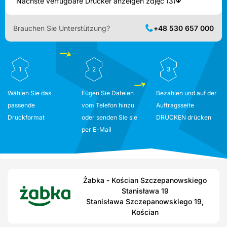
Nächste verfügbare Drucker anzeigen zdjęć (3)
Brauchen Sie Unterstützung?
+48 530 657 000
1
2
3
Wählen Sie das
Fügen Sie Dateien
Bezahlen und auf der
passende
vom Telefon hinzu
Auftragsseite
Druckformat
oder senden Sie sie
DRUCKEN drücken
per E-Mail
Żabka - Kościan Szczepanowskiego
Stanisława 19
Stanisława Szczepanowskiego 19,
Kościan