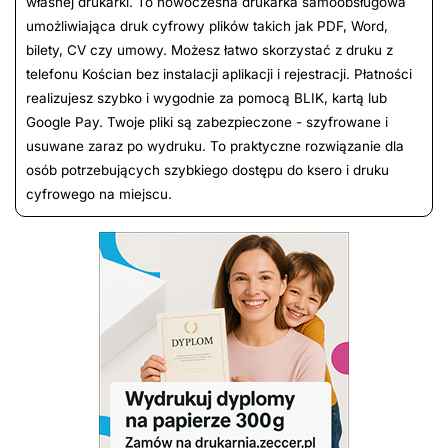
własnej drukarki. To nowoczesna drukarka samoobsługowa
umożliwiająca druk cyfrowy plików takich jak PDF, Word,
bilety, CV czy umowy. Możesz łatwo skorzystać z druku z
telefonu Kościan bez instalacji aplikacji i rejestracji. Płatności
realizujesz szybko i wygodnie za pomocą BLIK, kartą lub
Google Pay. Twoje pliki są zabezpieczone - szyfrowane i
usuwane zaraz po wydruku. To praktyczne rozwiązanie dla
osób potrzebujących szybkiego dostępu do ksero i druku
cyfrowego na miejscu.