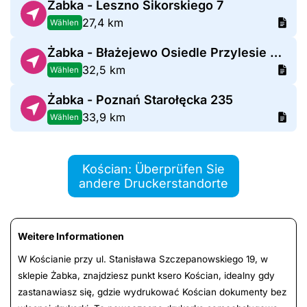
Żabka - Leszno Sikorskiego 7
27,4 km
Wählen
Żabka - Błażejewo Osiedle Przylesie 315
32,5 km
Wählen
Żabka - Poznań Starołęcka 235
33,9 km
Wählen
Kościan: Überprüfen Sie
andere Druckerstandorte
Weitere Informationen
W Kościanie przy ul. Stanisława Szczepanowskiego 19, w
sklepie Żabka, znajdziesz punkt ksero Kościan, idealny gdy
zastanawiasz się, gdzie wydrukować Kościan dokumenty bez