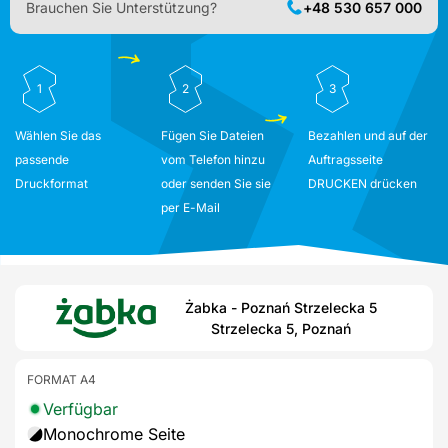
Brauchen Sie Unterstützung?
+48 530 657 000
1
2
3
Wählen Sie das
Fügen Sie Dateien
Bezahlen und auf der
passende
vom Telefon hinzu
Auftragsseite
Druckformat
oder senden Sie sie
DRUCKEN drücken
per E-Mail
Żabka - Poznań Strzelecka 5
Strzelecka 5, Poznań
FORMAT A4
Verfügbar
Monochrome Seite