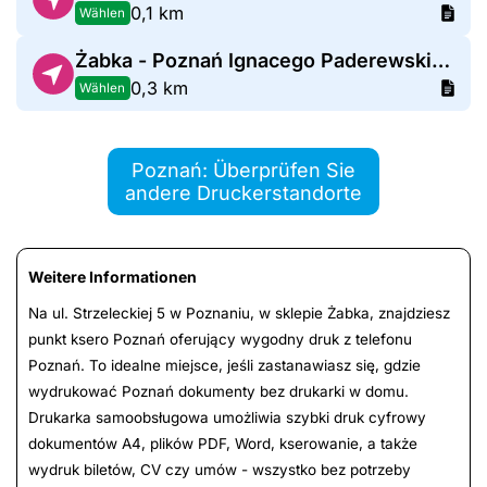
0,1 km
Wählen
Żabka - Poznań Ignacego Paderewskiego 6
0,3 km
Wählen
Poznań: Überprüfen Sie
andere Druckerstandorte
Weitere Informationen
Na ul. Strzeleckiej 5 w Poznaniu, w sklepie Żabka, znajdziesz
punkt ksero Poznań oferujący wygodny druk z telefonu
Poznań. To idealne miejsce, jeśli zastanawiasz się, gdzie
wydrukować Poznań dokumenty bez drukarki w domu.
Drukarka samoobsługowa umożliwia szybki druk cyfrowy
dokumentów A4, plików PDF, Word, kserowanie, a także
wydruk biletów, CV czy umów - wszystko bez potrzeby