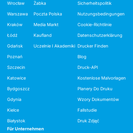
Wrocław
Żabka
Sicherheitspolitik
Warszawa
Poczta Polska
Nutzungsbedingungen
Kraków
Media Markt
Cookie-Richtlinie
Łódź
Kaufland
Datenschutzerklärung
Gdańsk
Uczelnie I Akademiki
Drucker Finden
Poznań
Blog
Szczecin
Druck-API
Katowice
Kostenlose Malvorlagen
Bydgoszcz
Planery Do Druku
Gdynia
Wzory Dokumentów
Kielce
Fallstudie
Białystok
Druk Zdjęć
Für Unternehmen