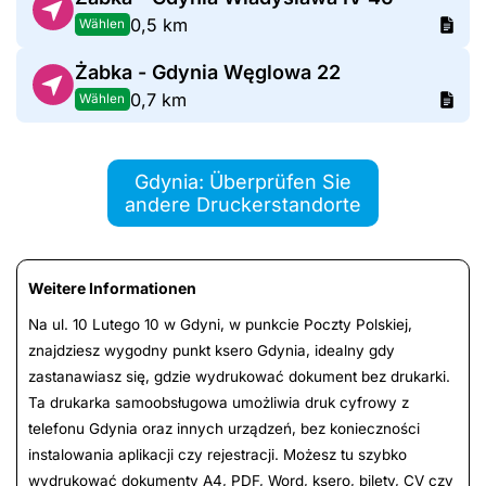
0,5 km
Wählen
Żabka - Gdynia Węglowa 22
0,7 km
Wählen
Gdynia: Überprüfen Sie
andere Druckerstandorte
Weitere Informationen
Na ul. 10 Lutego 10 w Gdyni, w punkcie Poczty Polskiej,
znajdziesz wygodny punkt ksero Gdynia, idealny gdy
zastanawiasz się, gdzie wydrukować dokument bez drukarki.
Ta drukarka samoobsługowa umożliwia druk cyfrowy z
telefonu Gdynia oraz innych urządzeń, bez konieczności
instalowania aplikacji czy rejestracji. Możesz tu szybko
wydrukować dokumenty A4, PDF, Word, ksero, bilety, CV czy