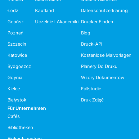
Łódź
Kaufland
Datenschutzerklärung
Gdańsk
Uczelnie I Akademiki
Drucker Finden
Poznań
Blog
Szczecin
Druck-API
Katowice
Kostenlose Malvorlagen
Bydgoszcz
Planery Do Druku
Gdynia
Wzory Dokumentów
Kielce
Fallstudie
Białystok
Druk Zdjęć
Für Unternehmen
Cafés
Bibliotheken
Einkaufszentren