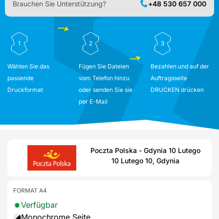
Brauchen Sie Unterstützung?
+48 530 657 000
1
2
3
Wählen Sie das
Fügen Sie Dateien
Bezahlen und auf der
passende
vom Telefon hinzu
Auftragsseite
Druckformat
oder senden Sie sie
DRUCKEN drücken
per E-Mail
Poczta Polska - Gdynia 10 Lutego
10 Lutego 10, Gdynia
FORMAT A4
Verfügbar
Monochrome Seite