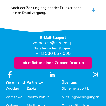
Nach der Zahlung beginnt der Drucker noch
keinen Druckvorgang.
E-Mail-Support
wsparcie@zeccer.pl
Telefonischer Support
+48 530 657 000
Ich möchte einen Zeccer-Drucker
Wo wir sind
Partnerzy
Über uns
Wrocław
Żabka
Sicherheitspolitik
Warszawa
Poczta Polska
Nutzungsbedingungen
Kraków
Media Markt
Cookie-Richtlinie