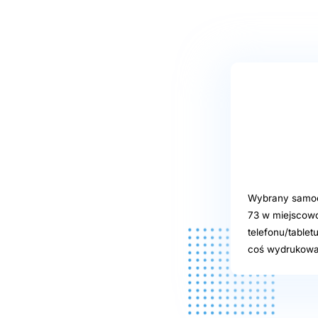
Wybrany samoob
73 w miejscowo
telefonu/tablet
coś wydrukować