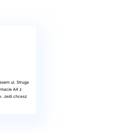
sem ul. Struga
rmacie A4 z
e. Jeśli chcesz