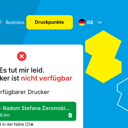
Druckpunkte
?
Business
DE
Es tut mir leid.
ker ist
nicht verfügbar
rfügbarer Drucker
Żabka - Radom Stefana Żeromskiego 84C
,6 km
Mehr Drucker A4 in der Nähe (2)