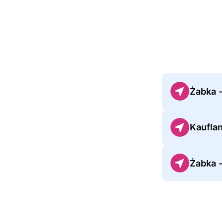
Żabka 
Kaufla
Żabka 