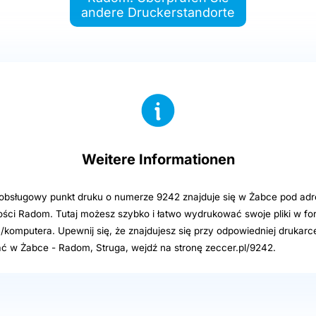
andere Druckerstandorte
Weitere Informationen
sługowy punkt druku o numerze 9242 znajduje się w Żabce pod adre
ści Radom. Tutaj możesz szybko i łatwo wydrukować swoje pliki w fo
u/komputera. Upewnij się, że znajdujesz się przy odpowiedniej drukarc
 w Żabce - Radom, Struga, wejdź na stronę zeccer.pl/9242.