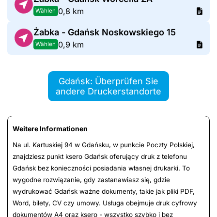
0,8 km
Wählen
Żabka - Gdańsk Noskowskiego 15
0,9 km
Wählen
Gdańsk: Überprüfen Sie
andere Druckerstandorte
Weitere Informationen
Na ul. Kartuskiej 94 w Gdańsku, w punkcie Poczty Polskiej,
znajdziesz punkt ksero Gdańsk oferujący druk z telefonu
Gdańsk bez konieczności posiadania własnej drukarki. To
wygodne rozwiązanie, gdy zastanawiasz się, gdzie
wydrukować Gdańsk ważne dokumenty, takie jak pliki PDF,
Word, bilety, CV czy umowy. Usługa obejmuje druk cyfrowy
dokumentów A4 oraz ksero - wszystko szybko i bez