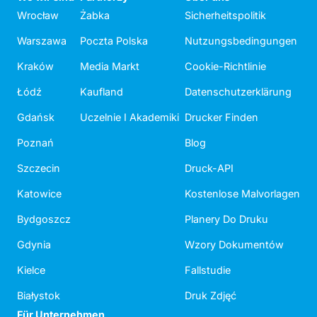
Wrocław
Żabka
Sicherheitspolitik
Warszawa
Poczta Polska
Nutzungsbedingungen
Kraków
Media Markt
Cookie-Richtlinie
Łódź
Kaufland
Datenschutzerklärung
Gdańsk
Uczelnie I Akademiki
Drucker Finden
Poznań
Blog
Szczecin
Druck-API
Katowice
Kostenlose Malvorlagen
Bydgoszcz
Planery Do Druku
Gdynia
Wzory Dokumentów
Kielce
Fallstudie
Białystok
Druk Zdjęć
Für Unternehmen