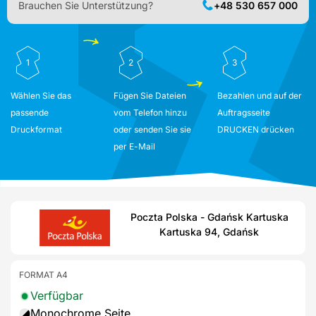
Brauchen Sie Unterstützung?
+48 530 657 000
1
2
3
Wählen Sie das
Fügen Sie Dateien
Bezahlen und auf der
passende
vom Telefon hinzu
Auftragsseite
Druckformat
oder senden Sie sie
DRUCKEN drücken
per E-Mail
Poczta Polska - Gdańsk Kartuska
Kartuska 94, Gdańsk
FORMAT A4
Verfügbar
Monochrome Seite