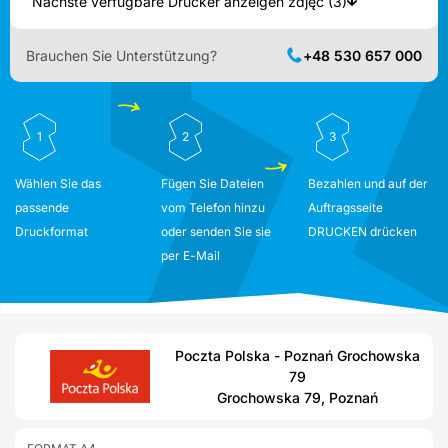
Nächste verfügbare Drucker anzeigen zdjęć (3)
Brauchen Sie Unterstützung?
+48 530 657 000
1
2
3
Wählen Sie das
Fügen Sie Dateien
Bezahlen und auf der
passende
vom Telefon hinzu
Auftragsseite
Druckformat
oder senden Sie sie
DRUCKEN drücken
per E-Mail
Poczta Polska - Poznań Grochowska
79
Grochowska 79, Poznań