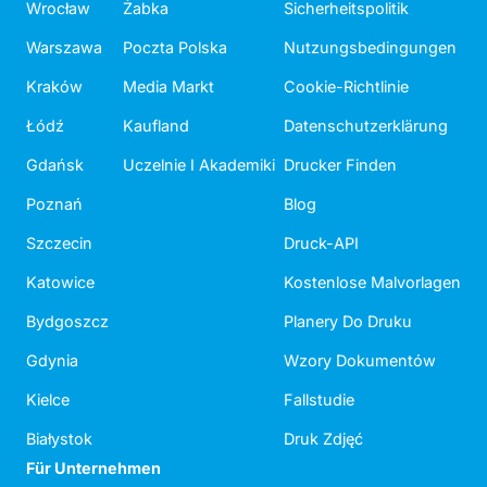
Wrocław
Żabka
Sicherheitspolitik
Warszawa
Poczta Polska
Nutzungsbedingungen
Kraków
Media Markt
Cookie-Richtlinie
Łódź
Kaufland
Datenschutzerklärung
Gdańsk
Uczelnie I Akademiki
Drucker Finden
Poznań
Blog
Szczecin
Druck-API
Katowice
Kostenlose Malvorlagen
Bydgoszcz
Planery Do Druku
Gdynia
Wzory Dokumentów
Kielce
Fallstudie
Białystok
Druk Zdjęć
Für Unternehmen