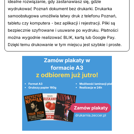
idealne rozwiązanie, gdy zastanawiasz się, gdzie
wydrukować Poznań dokument bez drukarki. Drukarka
samoobsługowa umożliwia łatwy druk z telefonu Poznań,
tabletu czy komputera - bez aplikacji i rejestracji. Pliki są
bezpiecznie szyfrowane i usuwane po wydruku. Płatności
można wygodnie realizować BLIK, kartą lub Google Pay.
Dzięki temu drukowanie w tym miejscu jest szybkie i proste.