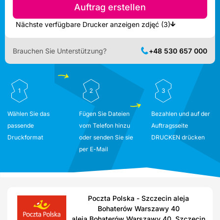
Auftrag erstellen
Nächste verfügbare Drucker anzeigen zdjęć (3)
Brauchen Sie Unterstützung?
+48 530 657 000
1
2
3
Wählen Sie das
Fügen Sie Dateien
Bezahlen und auf der
passende
vom Telefon hinzu
Auftragsseite
Druckformat
oder senden Sie sie
DRUCKEN drücken
per E-Mail
Poczta Polska - Szczecin aleja
Bohaterów Warszawy 40
aleja Bohaterów Warszawy 40, Szczecin