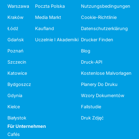
Warszawa
Poczta Polska
Nutzungsbedingungen
Kraków
Media Markt
Cookie-Richtlinie
Łódź
Kaufland
Datenschutzerklärung
Gdańsk
Uczelnie I Akademiki
Drucker Finden
Poznań
Blog
Szczecin
Druck-API
Katowice
Kostenlose Malvorlagen
Bydgoszcz
Planery Do Druku
Gdynia
Wzory Dokumentów
Kielce
Fallstudie
Białystok
Druk Zdjęć
Für Unternehmen
Cafés