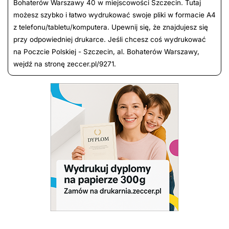
Bohaterów Warszawy 40 w miejscowości Szczecin. Tutaj
możesz szybko i łatwo wydrukować swoje pliki w formacie A4
z telefonu/tabletu/komputera. Upewnij się, że znajdujesz się
przy odpowiedniej drukarce. Jeśli chcesz coś wydrukować
na Poczcie Polskiej - Szczecin, al. Bohaterów Warszawy,
wejdź na stronę zeccer.pl/9271.