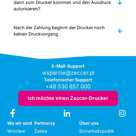
dann zum Drucker kommen und den Ausdruck
autorisieren?
Nach der Zahlung beginnt der Drucker noch
keinen Druckvorgang.
E-Mail-Support
wsparcie@zeccer.pl
Telefonischer Support
+48 530 657 000
Ich möchte einen Zeccer-Drucker
Wo wir sind
Partnerzy
Über uns
Wrocław
Żabka
Sicherheitspolitik