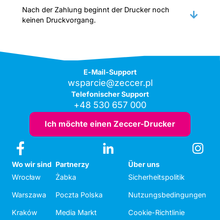
Nach der Zahlung beginnt der Drucker noch
keinen Druckvorgang.
E-Mail-Support
wsparcie@zeccer.pl
Telefonischer Support
+48 530 657 000
Ich möchte einen Zeccer-Drucker
Wo wir sind
Partnerzy
Über uns
Wrocław
Żabka
Sicherheitspolitik
Warszawa
Poczta Polska
Nutzungsbedingungen
Kraków
Media Markt
Cookie-Richtlinie