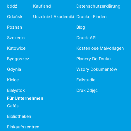
Łódź
Kaufland
Datenschutzerklärung
Gdańsk
Uczelnie I Akademiki
Drucker Finden
Poznań
Blog
Szczecin
Druck-API
Katowice
Kostenlose Malvorlagen
Bydgoszcz
Planery Do Druku
Gdynia
Wzory Dokumentów
Kielce
Fallstudie
Białystok
Druk Zdjęć
Für Unternehmen
Cafés
Bibliotheken
Einkaufszentren