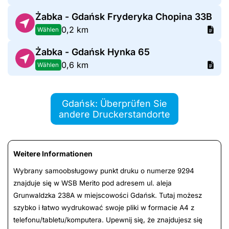
Żabka - Gdańsk Fryderyka Chopina 33B
0,2 km
Wählen
Żabka - Gdańsk Hynka 65
0,6 km
Wählen
Gdańsk: Überprüfen Sie
andere Druckerstandorte
Weitere Informationen
Wybrany samoobsługowy punkt druku o numerze 9294
znajduje się w WSB Merito pod adresem ul. aleja
Grunwaldzka 238A w miejscowości Gdańsk. Tutaj możesz
szybko i łatwo wydrukować swoje pliki w formacie A4 z
telefonu/tabletu/komputera. Upewnij się, że znajdujesz się