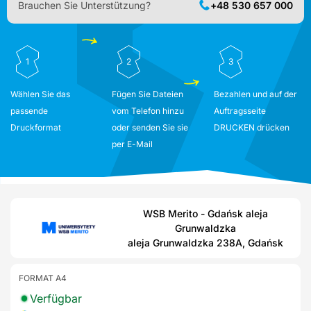
Brauchen Sie Unterstützung?
+48 530 657 000
1
2
3
Wählen Sie das
Fügen Sie Dateien
Bezahlen und auf der
passende
vom Telefon hinzu
Auftragsseite
Druckformat
oder senden Sie sie
DRUCKEN drücken
per E-Mail
WSB Merito - Gdańsk aleja
Grunwaldzka
aleja Grunwaldzka 238A, Gdańsk
FORMAT A4
Verfügbar