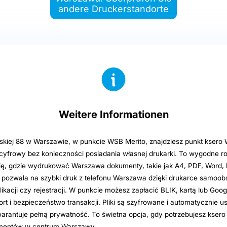
andere Druckerstandorte
Weitere Informationen
ońskiej 88 w Warszawie, w punkcie WSB Merito, znajdziesz punkt kser
 cyfrowy bez konieczności posiadania własnej drukarki. To wygodne r
ię, gdzie wydrukować Warszawa dokumenty, takie jak A4, PDF, Word, b
pozwala na szybki druk z telefonu Warszawa dzięki drukarce samoob
likacji czy rejestracji. W punkcie możesz zapłacić BLIK, kartą lub Goog
rt i bezpieczeństwo transakcji. Pliki są szyfrowane i automatycznie 
arantuje pełną prywatność. To świetna opcja, gdy potrzebujesz ksero
entów w centrum Warszawy.