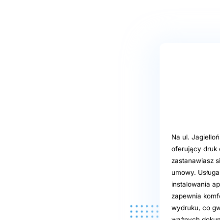
Na ul. Jagiell
oferujący druk
zastanawiasz s
umowy. Usługa 
instalowania ap
zapewnia komfo
wydruku, co gw
ważnych dokum