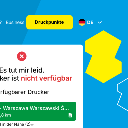
Druckpunkte
?
Business
DE
Es tut mir leid.
ker ist
nicht verfügbar
rfügbarer Drucker
Żabka - Warszawa Warszawski Świt 5
,8 km
Mehr Drucker A4 in der Nähe (2)