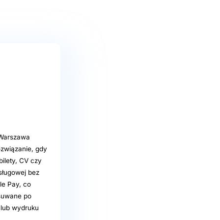
o Warszawa
ozwiązanie, gdy
ilety, CV czy
sługowej bez
le Pay, co
usuwane po
 lub wydruku