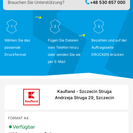
Brauchen Sie Unterstützung?
+48 530 657 000
1
2
3
Wählen Sie das
Fügen Sie Dateien
Bezahlen und auf der
passende
vom Telefon hinzu
Auftragsseite
Druckformat
oder senden Sie sie
DRUCKEN drücken
per E-Mail
Kaufland - Szczecin Struga
Andrzeja Struga 29, Szczecin
FORMAT A4
Verfügbar