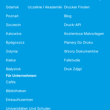
Gdańsk
Uczelnie I Akademiki
Drucker Finden
Poznań
Blog
Szczecin
Druck-API
Katowice
Kostenlose Malvorlagen
Bydgoszcz
Planery Do Druku
Gdynia
Wzory Dokumentów
Kielce
Fallstudie
Białystok
Druk Zdjęć
Für Unternehmen
Cafés
Bibliotheken
Einkaufszentren
Universitäten Und Schulen