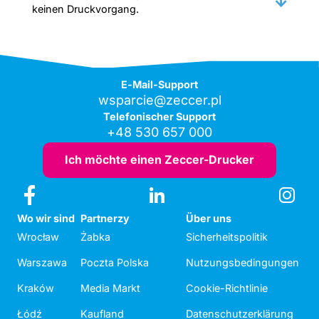
keinen Druckvorgang.
E-Mail-Support
wsparcie@zeccer.pl
Telefonischer Support
+48 530 657 000
Ich möchte einen Zeccer-Drucker
Wo wir sind
Partnerzy
Über uns
Wrocław
Żabka
Sicherheitspolitik
Warszawa
Poczta Polska
Nutzungsbedingungen
Kraków
Media Markt
Cookie-Richtlinie
Łódź
Kaufland
Datenschutzerklärung