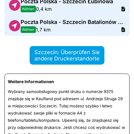
Poczta Polska - Szczecin Łubinowa
0,4 km
Wählen
Poczta Polska - Szczecin Batalionów Chłopskich
1,7 km
Wählen
Szczecin: Überprüfen Sie
andere Druckerstandorte
Weitere Informationen
Wybrany samoobsługowy punkt druku o numerze 9375
znajduje się w Kaufland pod adresem ul. Andrzeja Struga 29
w miejscowości Szczecin. Tutaj możesz szybko i łatwo
wydrukować swoje pliki w formacie A4 z
telefonu/tabletu/komputera. Upewnij się, że znajdujesz się
przy odpowiedniej drukarce. Jeśli chcesz coś wydrukować w