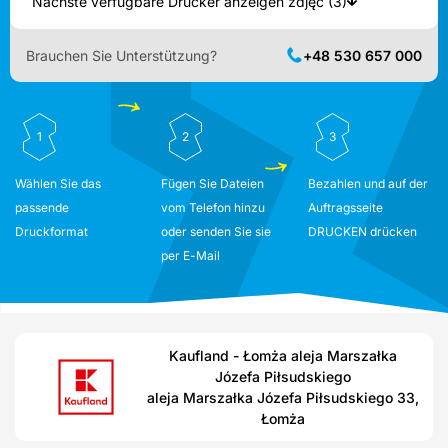
Nächste verfügbare Drucker anzeigen zdjęć (3)
Brauchen Sie Unterstützung?
+48 530 657 000
1
2
3
Wählen Sie das
Fügen Sie Dateien
Bezahlen und auf der
passende
vom Telefon hinzu
Auftragsseite
Druckformat
oder senden Sie sie
DRUCKEN drücken
per E-Mail
Kaufland - Łomża aleja Marszałka
Józefa Piłsudskiego
aleja Marszałka Józefa Piłsudskiego 33,
Łomża