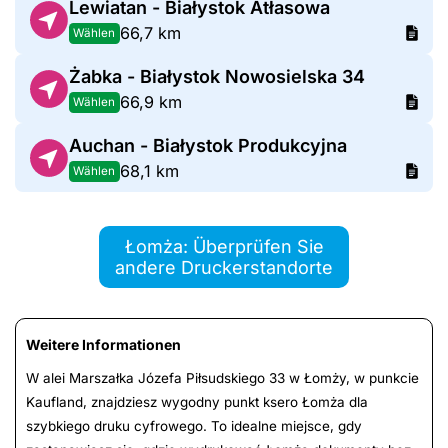
Lewiatan - Białystok Atłasowa
66,7 km
Wählen
Żabka - Białystok Nowosielska 34
66,9 km
Wählen
Auchan - Białystok Produkcyjna
68,1 km
Wählen
Łomża: Überprüfen Sie
andere Druckerstandorte
Weitere Informationen
W alei Marszałka Józefa Piłsudskiego 33 w Łomży, w punkcie
Kaufland, znajdziesz wygodny punkt ksero Łomża dla
szybkiego druku cyfrowego. To idealne miejsce, gdy