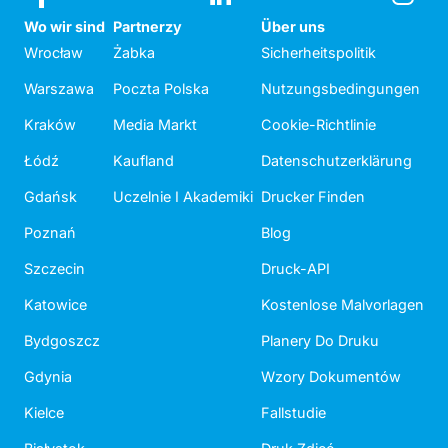
Wo wir sind
Partnerzy
Über uns
Wrocław
Żabka
Sicherheitspolitik
Warszawa
Poczta Polska
Nutzungsbedingungen
Kraków
Media Markt
Cookie-Richtlinie
Łódź
Kaufland
Datenschutzerklärung
Gdańsk
Uczelnie I Akademiki
Drucker Finden
Poznań
Blog
Szczecin
Druck-API
Katowice
Kostenlose Malvorlagen
Bydgoszcz
Planery Do Druku
Gdynia
Wzory Dokumentów
Kielce
Fallstudie