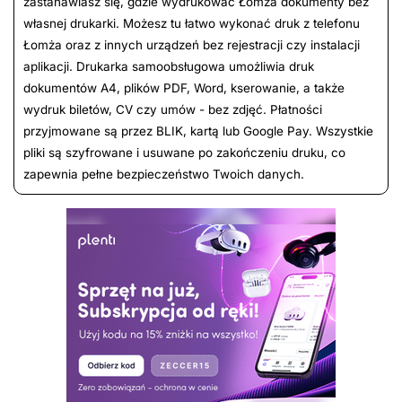
zastanawiasz się, gdzie wydrukować Łomża dokumenty bez
własnej drukarki. Możesz tu łatwo wykonać druk z telefonu
Łomża oraz z innych urządzeń bez rejestracji czy instalacji
aplikacji. Drukarka samoobsługowa umożliwia druk
dokumentów A4, plików PDF, Word, kserowanie, a także
wydruk biletów, CV czy umów - bez zdjęć. Płatności
przyjmowane są przez BLIK, kartą lub Google Pay. Wszystkie
pliki są szyfrowane i usuwane po zakończeniu druku, co
zapewnia pełne bezpieczeństwo Twoich danych.