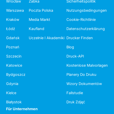
Wrocław
Żabka
Sicherheitspolitik
Warszawa
Poczta Polska
Nutzungsbedingungen
Kraków
Media Markt
Cookie-Richtlinie
Łódź
Kaufland
Datenschutzerklärung
Gdańsk
Uczelnie I Akademiki
Drucker Finden
Poznań
Blog
Szczecin
Druck-API
Katowice
Kostenlose Malvorlagen
Bydgoszcz
Planery Do Druku
Gdynia
Wzory Dokumentów
Kielce
Fallstudie
Białystok
Druk Zdjęć
Für Unternehmen