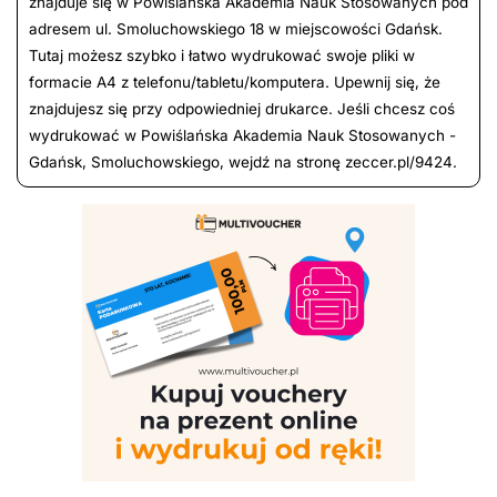
znajduje się w Powiślańska Akademia Nauk Stosowanych pod
adresem ul. Smoluchowskiego 18 w miejscowości Gdańsk.
Tutaj możesz szybko i łatwo wydrukować swoje pliki w
formacie A4 z telefonu/tabletu/komputera. Upewnij się, że
znajdujesz się przy odpowiedniej drukarce. Jeśli chcesz coś
wydrukować w Powiślańska Akademia Nauk Stosowanych -
Gdańsk, Smoluchowskiego, wejdź na stronę zeccer.pl/9424.