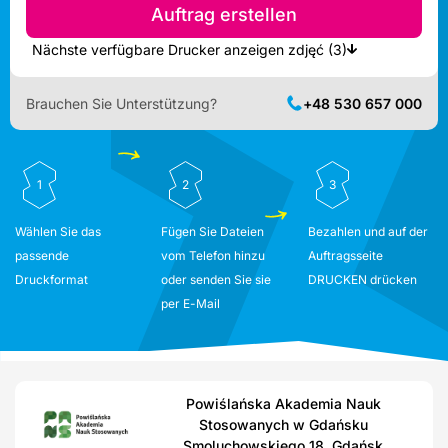
Auftrag erstellen
Nächste verfügbare Drucker anzeigen zdjęć (3)
Brauchen Sie Unterstützung?
+48 530 657 000
1
2
3
Wählen Sie das
Fügen Sie Dateien
Bezahlen und auf der
passende
vom Telefon hinzu
Auftragsseite
Druckformat
oder senden Sie sie
DRUCKEN drücken
per E-Mail
Powiślańska Akademia Nauk
Stosowanych w Gdańsku
Smoluchowskiego 18, Gdańsk