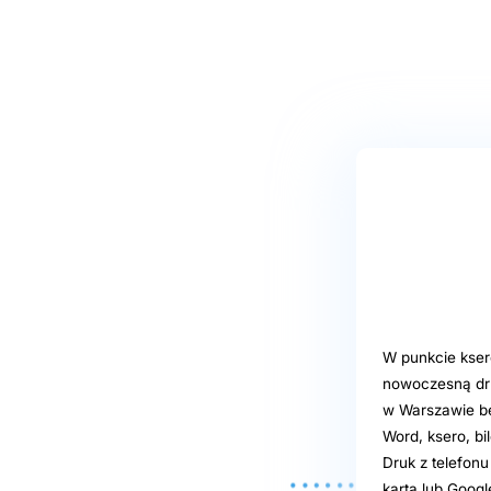
W punkcie ksero
nowoczesną dr
w Warszawie be
Word, ksero, bi
Druk z telefonu
kartą lub Goog