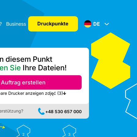
Druckpunkte
?
Business
DE
n diesem Punkt
en Sie
Ihre Dateien!
Auftrag erstellen
Nächste verfügbare Drucker anzeigen zdjęć (3)
erstützung?
+48 530 657 000
2
3