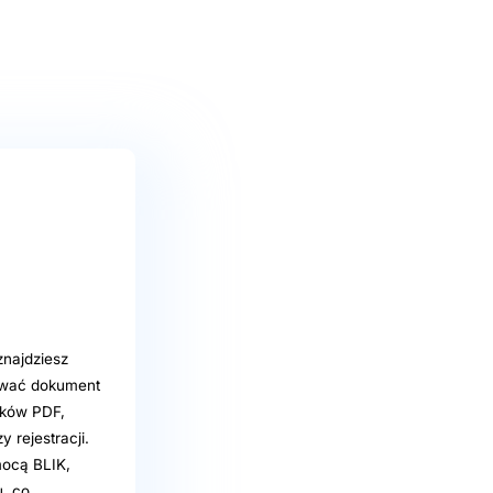
znajdziesz
ować dokument
ików PDF,
 rejestracji.
mocą BLIK,
u, co