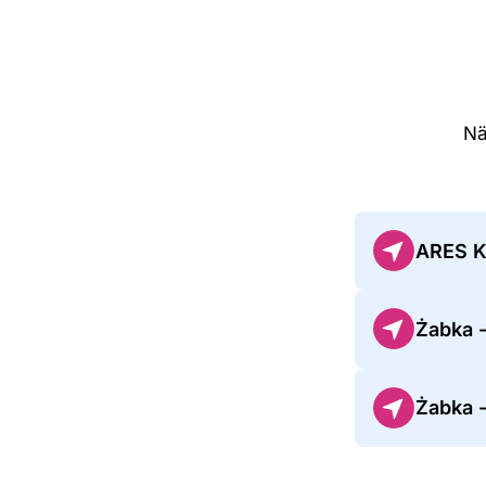
Nä
ARES 
Żabka 
Żabka 