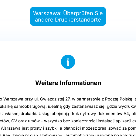
Warszawa: Überprüfen Sie
andere Druckerstandorte
Weitere Informationen
 Warszawa przy ul. Gwiaździstej 27, w partnerstwie z Pocztą Polską, 
ukarkę samoobsługową, idealną gdy zastanawiasz się, gdzie wydruk
z własnej drukarki. Usługi obejmują druk cyfrowy dokumentów A4, pl
letów, CV oraz umów - wszystko bez konieczności instalacji aplikacji czy
 Warszawa jest prosty i szybki, a płatności możesz zrealizować za po
le Pay. Twoje pliki są szyfrowane i automatycznie usuwane po wydruk