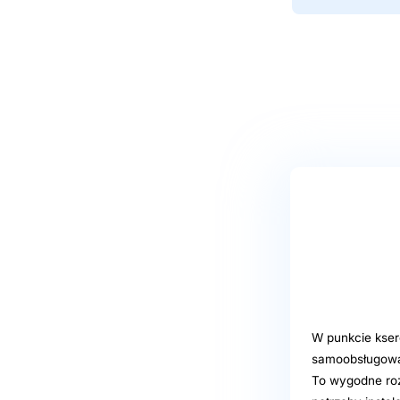
W punkcie kser
samoobsługową 
To wygodne roz