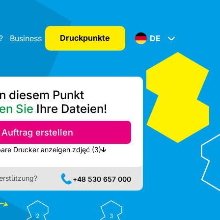
Druckpunkte
?
Business
DE
n diesem Punkt
en Sie
Ihre Dateien!
Auftrag erstellen
Nächste verfügbare Drucker anzeigen zdjęć (3)
erstützung?
+48 530 657 000
2
3