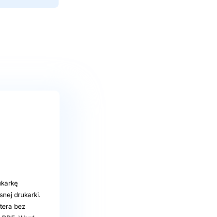
ukarkę
nej drukarki.
tera bez