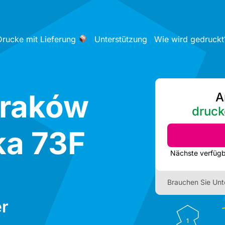
Drucke mit Lieferung
Unterstützung
Wie wird gedruckt
Kraków
A
druck
ka 73F
Brauchen Sie Unt
r
1