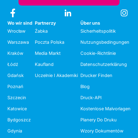
Wo wir sind
Partnerzy
Über uns
Wrocław
Żabka
Sicherheitspolitik
Warszawa
Poczta Polska
Nutzungsbedingungen
Kraków
Media Markt
Cookie-Richtlinie
Łódź
Kaufland
Datenschutzerklärung
Gdańsk
Uczelnie I Akademiki
Drucker Finden
Poznań
Blog
Szczecin
Druck-API
Katowice
Kostenlose Malvorlagen
Bydgoszcz
Planery Do Druku
Gdynia
Wzory Dokumentów