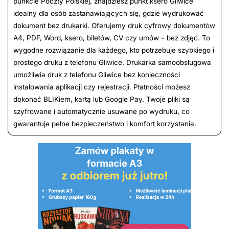
punkcie Poczty Polskiej, znajdziesz punkt ksero Gliwice
idealny dla osób zastanawiających się, gdzie wydrukować
dokument bez drukarki. Oferujemy druk cyfrowy dokumentów
A4, PDF, Word, ksero, biletów, CV czy umów – bez zdjęć. To
wygodne rozwiązanie dla każdego, kto potrzebuje szybkiego i
prostego druku z telefonu Gliwice. Drukarka samoobsługowa
umożliwia druk z telefonu Gliwice bez konieczności
instalowania aplikacji czy rejestracji. Płatności możesz
dokonać BLIKiem, kartą lub Google Pay. Twoje pliki są
szyfrowane i automatycznie usuwane po wydruku, co
gwarantuje pełne bezpieczeństwo i komfort korzystania.