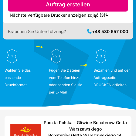
Auftrag erstellen
Nächste verfügbare Drucker anzeigen zdjęć (3)
Brauchen Sie Unterstützung?
+48 530 657 000
1
2
3
Wählen Sie das
Fügen Sie Dateien
Bezahlen und auf der
passende
vom Telefon hinzu
Auftragsseite
Druckformat
oder senden Sie sie
DRUCKEN drücken
per E-Mail
Poczta Polska - Gliwice Bohaterów Getta
Warszawskiego
Bohaterów Getta Warszawskiego 14,